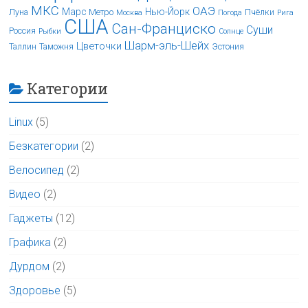
МКС
ОАЭ
Марс
Нью-Йорк
Луна
Метро
Пчёлки
Москва
Погода
Рига
США
Сан-Франциско
Суши
Россия
Рыбки
Солнце
Шарм-эль-Шейх
Цветочки
Таллин
Таможня
Эстония
Категории
Linux
(5)
Безкатегории
(2)
Велосипед
(2)
Видео
(2)
Гаджеты
(12)
Графика
(2)
Дурдом
(2)
Здоровье
(5)