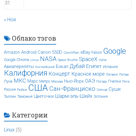
31
« Ноя
Облако тэгов
Google
Android
Canon 550D
eBay
Amazon
Falcon
CrashPlan
NASA
SpaceX
Google Chrome
Linux
Space Shuttle
Valve
Дубай
Египет
Авиаперелёты
Бэкап
Испания
Английский
Калифорния
Концерт
Красное море
Латвия
Литва
МКС
ОАЭ
Марс
Нью-Йорк
Луна
Метро
Пчёлки
Москва
Погода
Рига
США
Сан-Франциско
Суши
Россия
Рыбки
Солнце
Шарм-эль-Шейх
Цветочки
Таллин
Таможня
Эстония
Категории
Linux
(5)