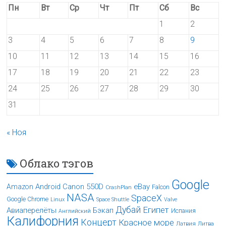
Пн
Вт
Ср
Чт
Пт
Сб
Вс
1
2
3
4
5
6
7
8
9
10
11
12
13
14
15
16
17
18
19
20
21
22
23
24
25
26
27
28
29
30
31
« Ноя
Облако тэгов
Google
Android
Canon 550D
eBay
Amazon
Falcon
CrashPlan
NASA
SpaceX
Google Chrome
Linux
Space Shuttle
Valve
Дубай
Египет
Авиаперелёты
Бэкап
Испания
Английский
Калифорния
Концерт
Красное море
Латвия
Литва