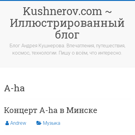
Перейти
Kushnerov.com ~
к
содержимому
Иллюстрированный
блог
Блог Андрея Кушнерова. Впечатления, путешествия,
космос, технологии. Пишу о всём, что интересно.
A-ha
Концерт A-ha в Минске
Andrew
Музыка