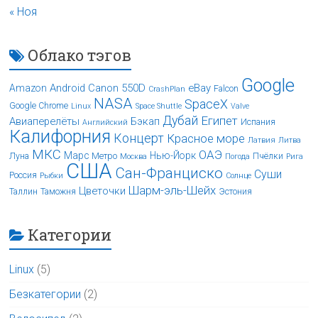
« Ноя
Облако тэгов
Google
Android
Canon 550D
eBay
Amazon
Falcon
CrashPlan
NASA
SpaceX
Google Chrome
Linux
Space Shuttle
Valve
Дубай
Египет
Авиаперелёты
Бэкап
Испания
Английский
Калифорния
Концерт
Красное море
Латвия
Литва
МКС
ОАЭ
Марс
Нью-Йорк
Луна
Метро
Пчёлки
Москва
Погода
Рига
США
Сан-Франциско
Суши
Россия
Рыбки
Солнце
Шарм-эль-Шейх
Цветочки
Таллин
Таможня
Эстония
Категории
Linux
(5)
Безкатегории
(2)