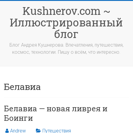
Перейти
Kushnerov.com ~
к
содержимому
Иллюстрированный
блог
Блог Андрея Кушнерова. Впечатления, путешествия,
космос, технологии. Пишу о всём, что интересно.
Белавиа
Белавиа — новая ливрея и
Боинги
Andrew
Путешествия