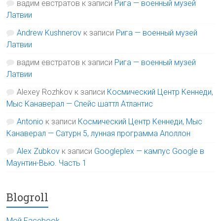
вадим евстратов
к записи
Рига — военный музей
Латвии
Andrew Kushnerov
к записи
Рига — военный музей
Латвии
вадим евстратов
к записи
Рига — военный музей
Латвии
Alexey Rozhkov
к записи
Космический Центр Кеннеди,
Мыс Канаверал — Спейс шаттл Атлантис
Antonio
к записи
Космический Центр Кеннеди, Мыс
Канаверал — Сатурн 5, лунная программа Аполлон
Alex Zubkov
к записи
Googleplex — кампус Google в
Маунтин-Вью. Часть 1
Blogroll
Мой Facebook