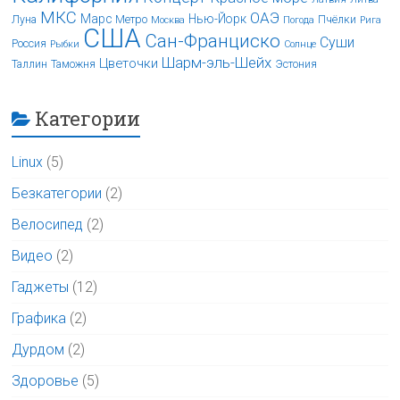
МКС
ОАЭ
Марс
Нью-Йорк
Луна
Метро
Пчёлки
Москва
Погода
Рига
США
Сан-Франциско
Суши
Россия
Рыбки
Солнце
Шарм-эль-Шейх
Цветочки
Таллин
Таможня
Эстония
Категории
Linux
(5)
Безкатегории
(2)
Велосипед
(2)
Видео
(2)
Гаджеты
(12)
Графика
(2)
Дурдом
(2)
Здоровье
(5)