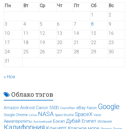
Пн
Вт
Ср
Чт
Пт
Сб
Вс
1
2
3
4
5
6
7
8
9
10
11
12
13
14
15
16
17
18
19
20
21
22
23
24
25
26
27
28
29
30
31
« Ноя
Облако тэгов
Google
Android
Canon 550D
eBay
Amazon
Falcon
CrashPlan
NASA
SpaceX
Google Chrome
Linux
Space Shuttle
Valve
Дубай
Египет
Авиаперелёты
Бэкап
Испания
Английский
Калифорния
Концерт
Красное море
Латвия
Литва