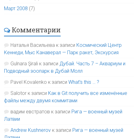
Март 2008
(7)
Комментарии
Наталья Васильева
к записи
Космический Центр
Кеннеди, Мыс Канаверал — Парк ракет, Экскурсия
Gulnara Şirali
к записи
Дубай. Часть 7 – Аквариум и
Подводный зоопарк в Дубай Молл
Pavel Kovalenko
к записи
What’s this … ?
Salotor
к записи
Как в Git получить все изменённые
файлы между двумя коммитами
вадим евстратов
к записи
Рига — военный музей
Латвии
Andrew Kushnerov
к записи
Рига — военный музей
Латвии