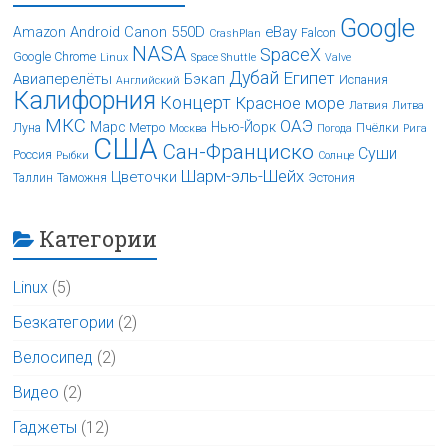
Google
Android
Canon 550D
eBay
Amazon
Falcon
CrashPlan
NASA
SpaceX
Google Chrome
Linux
Space Shuttle
Valve
Дубай
Египет
Авиаперелёты
Бэкап
Испания
Английский
Калифорния
Концерт
Красное море
Латвия
Литва
МКС
ОАЭ
Марс
Нью-Йорк
Луна
Метро
Пчёлки
Москва
Погода
Рига
США
Сан-Франциско
Суши
Россия
Рыбки
Солнце
Шарм-эль-Шейх
Цветочки
Таллин
Таможня
Эстония
Категории
Linux
(5)
Безкатегории
(2)
Велосипед
(2)
Видео
(2)
Гаджеты
(12)