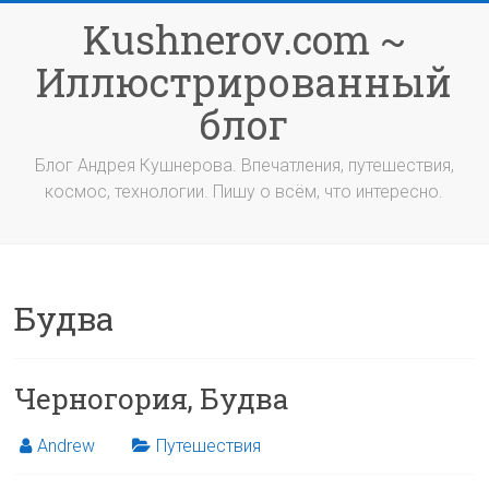
Перейти
Kushnerov.com ~
к
содержимому
Иллюстрированный
блог
Блог Андрея Кушнерова. Впечатления, путешествия,
космос, технологии. Пишу о всём, что интересно.
Будва
Черногория, Будва
Andrew
Путешествия