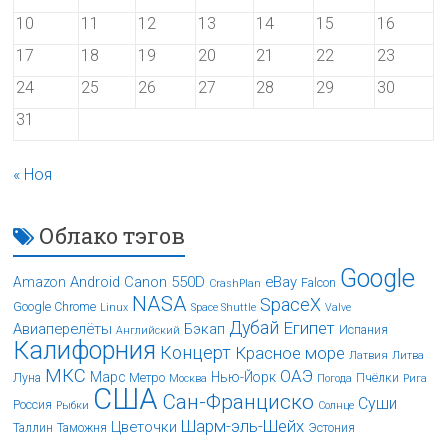
10
11
12
13
14
15
16
17
18
19
20
21
22
23
24
25
26
27
28
29
30
31
« Ноя
Облако тэгов
Google
Android
Canon 550D
eBay
Amazon
Falcon
CrashPlan
NASA
SpaceX
Google Chrome
Linux
Space Shuttle
Valve
Дубай
Египет
Авиаперелёты
Бэкап
Испания
Английский
Калифорния
Концерт
Красное море
Латвия
Литва
МКС
ОАЭ
Марс
Нью-Йорк
Луна
Метро
Пчёлки
Москва
Погода
Рига
США
Сан-Франциско
Суши
Россия
Рыбки
Солнце
Шарм-эль-Шейх
Цветочки
Таллин
Таможня
Эстония