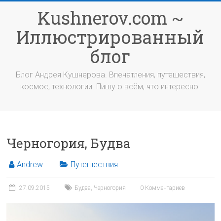
Перейти
Kushnerov.com ~
к
содержимому
Иллюстрированный
блог
Блог Андрея Кушнерова. Впечатления, путешествия,
космос, технологии. Пишу о всём, что интересно.
Черногория, Будва
Andrew
Путешествия
27.09.2015
Будва
,
Черногория
0 Комментариев