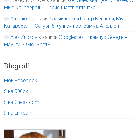
Alexey Rozhkov
к записи
Космический Центр Кеннеди,
Мыс Канаверал — Спейс шаттл Атлантис
Antonio
к записи
Космический Центр Кеннеди, Мыс
Канаверал — Сатурн 5, лунная программа Аполлон
Alex Zubkov
к записи
Googleplex — кампус Google в
Маунтин-Вью. Часть 1
Blogroll
Мой Facebook
Я на 500px
Я на Chess.com
Я на LinkedIn