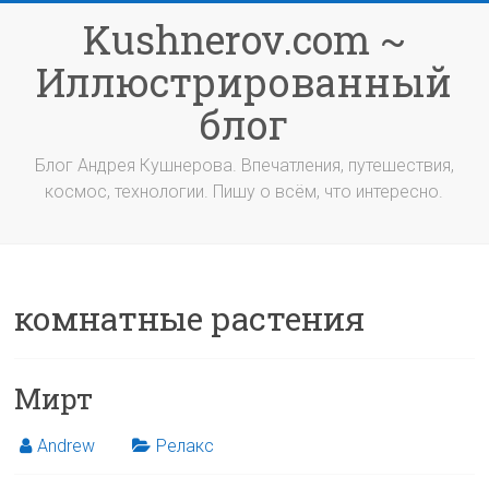
Перейти
Kushnerov.com ~
к
содержимому
Иллюстрированный
блог
Блог Андрея Кушнерова. Впечатления, путешествия,
космос, технологии. Пишу о всём, что интересно.
комнатные растения
Мирт
Andrew
Релакс