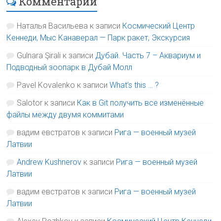
Комментарии
Наталья Васильева
к записи
Космический Центр
Кеннеди, Мыс Канаверал — Парк ракет, Экскурсия
Gulnara Şirali
к записи
Дубай. Часть 7 – Аквариум и
Подводный зоопарк в Дубай Молл
Pavel Kovalenko
к записи
What’s this … ?
Salotor
к записи
Как в Git получить все изменённые
файлы между двумя коммитами
вадим евстратов
к записи
Рига — военный музей
Латвии
Andrew Kushnerov
к записи
Рига — военный музей
Латвии
вадим евстратов
к записи
Рига — военный музей
Латвии