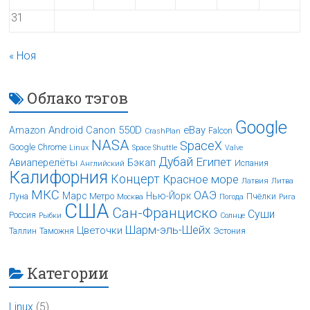
31
« Ноя
Облако тэгов
Google
Android
Canon 550D
eBay
Amazon
Falcon
CrashPlan
NASA
SpaceX
Google Chrome
Linux
Space Shuttle
Valve
Дубай
Египет
Авиаперелёты
Бэкап
Испания
Английский
Калифорния
Концерт
Красное море
Латвия
Литва
МКС
ОАЭ
Марс
Нью-Йорк
Луна
Метро
Пчёлки
Москва
Погода
Рига
США
Сан-Франциско
Суши
Россия
Рыбки
Солнце
Шарм-эль-Шейх
Цветочки
Таллин
Таможня
Эстония
Категории
Linux
(5)