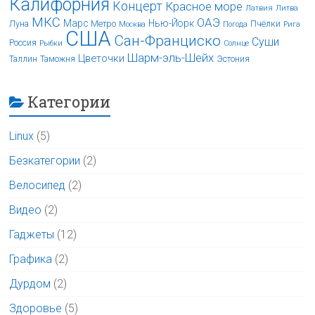
Калифорния
Концерт
Красное море
Латвия
Литва
МКС
ОАЭ
Марс
Нью-Йорк
Луна
Метро
Пчёлки
Москва
Погода
Рига
США
Сан-Франциско
Суши
Россия
Рыбки
Солнце
Шарм-эль-Шейх
Цветочки
Таллин
Таможня
Эстония
Категории
Linux
(5)
Безкатегории
(2)
Велосипед
(2)
Видео
(2)
Гаджеты
(12)
Графика
(2)
Дурдом
(2)
Здоровье
(5)