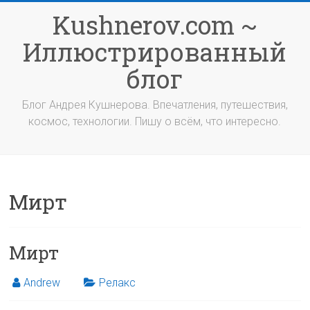
Перейти
Kushnerov.com ~
к
содержимому
Иллюстрированный
блог
Блог Андрея Кушнерова. Впечатления, путешествия,
космос, технологии. Пишу о всём, что интересно.
Мирт
Мирт
Andrew
Релакс