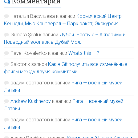
Комментарии
Наталья Васильева
к записи
Космический Центр
Кеннеди, Мыс Канаверал — Парк ракет, Экскурсия
Gulnara Şirali
к записи
Дубай. Часть 7 – Аквариум и
Подводный зоопарк в Дубай Молл
Pavel Kovalenko
к записи
What’s this … ?
Salotor
к записи
Как в Git получить все изменённые
файлы между двумя коммитами
вадим евстратов
к записи
Рига — военный музей
Латвии
Andrew Kushnerov
к записи
Рига — военный музей
Латвии
вадим евстратов
к записи
Рига — военный музей
Латвии