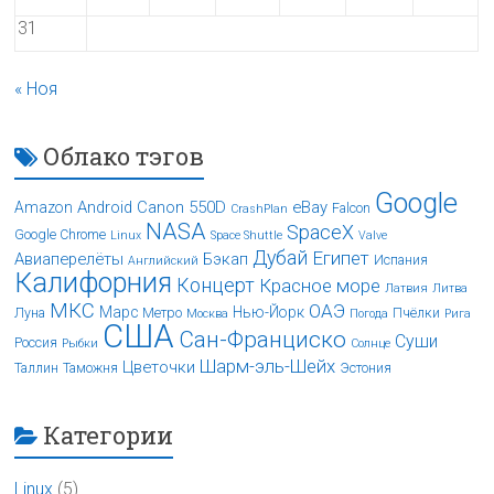
31
« Ноя
Облако тэгов
Google
Android
Canon 550D
eBay
Amazon
Falcon
CrashPlan
NASA
SpaceX
Google Chrome
Linux
Space Shuttle
Valve
Дубай
Египет
Авиаперелёты
Бэкап
Испания
Английский
Калифорния
Концерт
Красное море
Латвия
Литва
МКС
ОАЭ
Марс
Нью-Йорк
Луна
Метро
Пчёлки
Москва
Погода
Рига
США
Сан-Франциско
Суши
Россия
Рыбки
Солнце
Шарм-эль-Шейх
Цветочки
Таллин
Таможня
Эстония
Категории
Linux
(5)