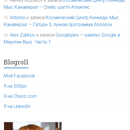
Alexey Rozhkov
к записи
Космический Центр Кеннеди,
Мыс Канаверал — Спейс шаттл Атлантис
Antonio
к записи
Космический Центр Кеннеди, Мыс
Канаверал — Сатурн 5, лунная программа Аполлон
Alex Zubkov
к записи
Googleplex — кампус Google в
Маунтин-Вью. Часть 1
Blogroll
Мой Facebook
Я на 500px
Я на Chess.com
Я на LinkedIn