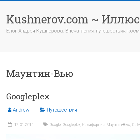
Перейти
к
Kushnerov.com ~ Иллю
содержимому
Блог Андрея Кушнерова. Впечатления, путешествия, космо
Маунтин-Вью
Googleplex
Andrew
Путешествия
12.01.2014
Google
,
Googleplex
,
Калифорния
,
Маунтин-Вью
,
СШ