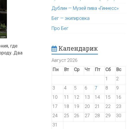
Дублин — Музей пива «Гиннесс»
Бег — экипировка
Про Бег
ния, где
Календарик
ороду. Два
Август 2026
Пн
Вт
Ср
Чт
Пт
Сб
Вс
1
2
3
4
5
6
7
8
9
10
11
12
13
14
15
16
17
18
19
20
21
22
23
24
25
26
27
28
29
30
31