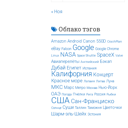
« Ноя
Облако тэгов
Android
Canon 550D
Amazon
CrashPlan
Google
eBay
Falcon
Google Chrome
NASA
SpaceX
Linux
Space Shuttle
Valve
Авиаперелёты
Бэкап
Английский
Дубай
Египет
Испания
Калифорния
Концерт
Красное море
Луна
Латвия
Литва
МКС
Марс
Нью-Йорк
Метро
Москва
ОАЭ
Пчёлки
Россия
Погода
Рига
Рыбки
США
Сан-Франциско
Суши
Цветочки
Таллин
Таможня
Солнце
Шарм-эль-Шейх
Эстония