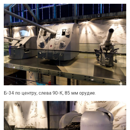
Б-34 по центру, слева 90-К, 85 мм орудие.