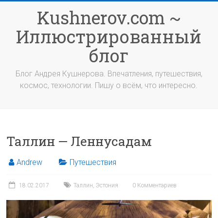
Перейти
Kushnerov.com ~
к
содержимому
Иллюстрированный
блог
Блог Андрея Кушнерова. Впечатления, путешествия,
космос, технологии. Пишу о всём, что интересно.
Таллин — Леннусадам
Andrew
Путешествия
18.02.2017
Таллин
,
Эстония
0 Комментариев