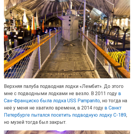
Верхняя палуба подводная лодки «Лембит». До этого
мне с подводными лодками не везло. В 2011 году
в
Сан-Франциско была лодка USS Pampanito
, но тогда на
неё у меня не хватило времени, в 2014 году
в Санкт
Петербурге пытался посетить подводную лодку С-189
,
но музей тогда был закрыт.