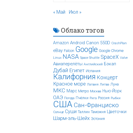
« Май
Июл »
Облако тэгов
Android
Canon 550D
Amazon
CrashPlan
Google
eBay
Falcon
Google Chrome
NASA
SpaceX
Linux
Space Shuttle
Valve
Авиаперелёты
Бэкап
Английский
Дубай
Египет
Испания
Калифорния
Концерт
Красное море
Луна
Латвия
Литва
МКС
Марс
Нью-Йорк
Метро
Москва
ОАЭ
Пчёлки
Россия
Погода
Рига
Рыбки
США
Сан-Франциско
Суши
Цветочки
Таллин
Таможня
Солнце
Шарм-эль-Шейх
Эстония