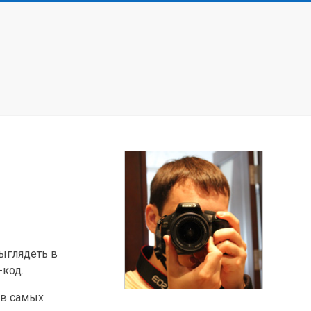
выглядеть в
-код.
 в самых