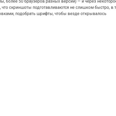
ы, более 50 браузеров разных версий) — и через некотор
, что скриншоты подготавливаются не слишком быстро, в 
овками, подобрать шрифты, чтобы везде открывалось