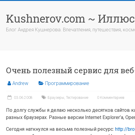
Перейти
к
Kushnerov.com ~ Иллю
содержимому
Блог Андрея Кушнерова. Впечатления, путешествия, космо
Очень полезный сервис для ве
Andrew
Программирование
03.06.2008
Браузеры
,
Тестирование
0 Комментариев
По долгу службы я делаю несколько десятков сайтов ка
разных браузерах. Разные версии Internet Explorer’a, Op
Сегодня наткнулся на весьма полезный ресурс:
http://br