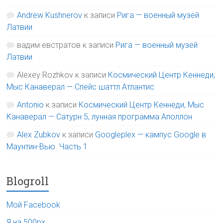
Andrew Kushnerov
к записи
Рига — военный музей
Латвии
вадим евстратов
к записи
Рига — военный музей
Латвии
Alexey Rozhkov
к записи
Космический Центр Кеннеди,
Мыс Канаверал — Спейс шаттл Атлантис
Antonio
к записи
Космический Центр Кеннеди, Мыс
Канаверал — Сатурн 5, лунная программа Аполлон
Alex Zubkov
к записи
Googleplex — кампус Google в
Маунтин-Вью. Часть 1
Blogroll
Мой Facebook
Я на 500px