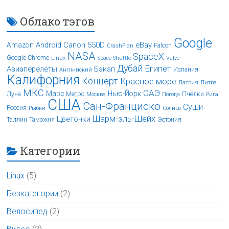
Облако тэгов
Google
Android
Canon 550D
eBay
Amazon
Falcon
CrashPlan
NASA
SpaceX
Google Chrome
Linux
Space Shuttle
Valve
Дубай
Египет
Авиаперелёты
Бэкап
Испания
Английский
Калифорния
Концерт
Красное море
Латвия
Литва
МКС
ОАЭ
Марс
Нью-Йорк
Луна
Метро
Пчёлки
Москва
Погода
Рига
США
Сан-Франциско
Суши
Россия
Рыбки
Солнце
Шарм-эль-Шейх
Цветочки
Таллин
Таможня
Эстония
Категории
Linux
(5)
Безкатегории
(2)
Велосипед
(2)