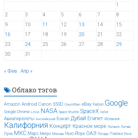
1
2
3
4
5
6
7
8
9
10
11
12
13
14
15
16
17
18
19
20
21
22
23
24
25
26
27
28
29
30
31
« Фев
Апр »
Облако тэгов
Google
Android
Canon 550D
eBay
Amazon
Falcon
CrashPlan
NASA
SpaceX
Google Chrome
Linux
Space Shuttle
Valve
Дубай
Египет
Авиаперелёты
Бэкап
Испания
Английский
Калифорния
Концерт
Красное море
Латвия
Литва
МКС
ОАЭ
Марс
Нью-Йорк
Луна
Метро
Пчёлки
Москва
Погода
Рига