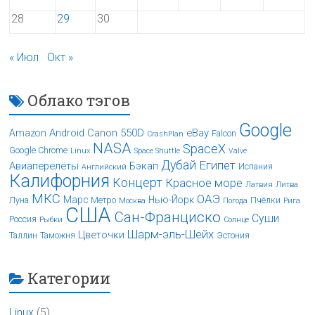
28
29
30
« Июл
Окт »
Облако тэгов
Google
Android
Canon 550D
eBay
Amazon
Falcon
CrashPlan
NASA
SpaceX
Google Chrome
Linux
Space Shuttle
Valve
Дубай
Египет
Авиаперелёты
Бэкап
Испания
Английский
Калифорния
Концерт
Красное море
Латвия
Литва
МКС
ОАЭ
Марс
Нью-Йорк
Луна
Метро
Пчёлки
Москва
Погода
Рига
США
Сан-Франциско
Суши
Россия
Рыбки
Солнце
Шарм-эль-Шейх
Цветочки
Таллин
Таможня
Эстония
Категории
Linux
(5)