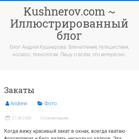
Перейти
Kushnerov.com ~
к
содержимому
Иллюстрированный
блог
Блог Андрея Кушнерова. Впечатления, путешествия,
космос, технологии. Пишу о всём, что интересно.
Закаты
Andrew
Фото
27.09.2009
0 Комментариев
Когда вижу красивый закат в окнах, всегда хватаю
фотоаппарат и бегу делать несколько кадров. Эти