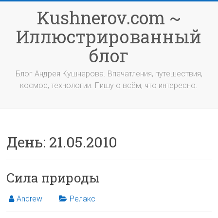
Перейти
Kushnerov.com ~
к
содержимому
Иллюстрированный
блог
Блог Андрея Кушнерова. Впечатления, путешествия,
космос, технологии. Пишу о всём, что интересно.
День:
21.05.2010
Сила природы
Andrew
Релакс