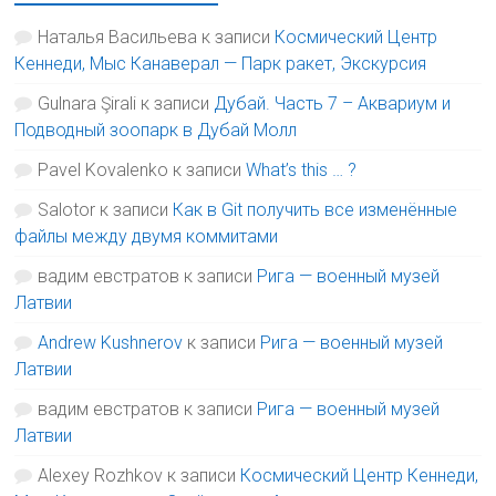
Наталья Васильева
к записи
Космический Центр
Кеннеди, Мыс Канаверал — Парк ракет, Экскурсия
Gulnara Şirali
к записи
Дубай. Часть 7 – Аквариум и
Подводный зоопарк в Дубай Молл
Pavel Kovalenko
к записи
What’s this … ?
Salotor
к записи
Как в Git получить все изменённые
файлы между двумя коммитами
вадим евстратов
к записи
Рига — военный музей
Латвии
Andrew Kushnerov
к записи
Рига — военный музей
Латвии
вадим евстратов
к записи
Рига — военный музей
Латвии
Alexey Rozhkov
к записи
Космический Центр Кеннеди,