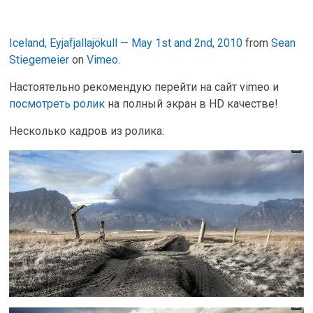
Iceland, Eyjafjallajökull — May 1st and 2nd, 2010
from
Sean
Stiegemeier
on
Vimeo
.
Настоятельно рекомендую перейти на сайт vimeo и
посмотреть ролик
на полный экран в HD качестве!
Несколько кадров из ролика: