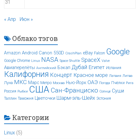
31
« Апр
Июн »
Облако тэгов
Google
Android
Canon 550D
eBay
Amazon
Falcon
CrashPlan
NASA
SpaceX
Google Chrome
Linux
Space Shuttle
Valve
Дубай
Египет
Авиаперелёты
Бэкап
Испания
Английский
Калифорния
Концерт
Красное море
Латвия
Литва
МКС
ОАЭ
Марс
Нью-Йорк
Луна
Метро
Пчёлки
Москва
Погода
Рига
США
Сан-Франциско
Суши
Россия
Рыбки
Солнце
Шарм-эль-Шейх
Цветочки
Таллин
Таможня
Эстония
Категории
Linux
(5)