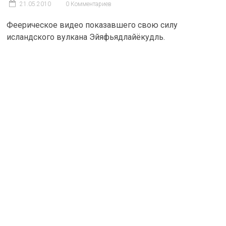
21.05.2010
0 Комментариев
Феерическое видео показавшего свою силу
исландского вулкана Эйяфьядлайёкудль.