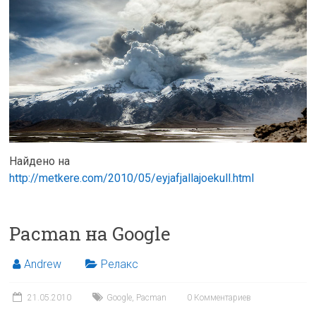
Найдено на
http://metkere.com/2010/05/eyjafjallajoekull.html
Pacman на Google
Andrew
Релакс
21.05.2010
Google
,
Pacman
0 Комментариев