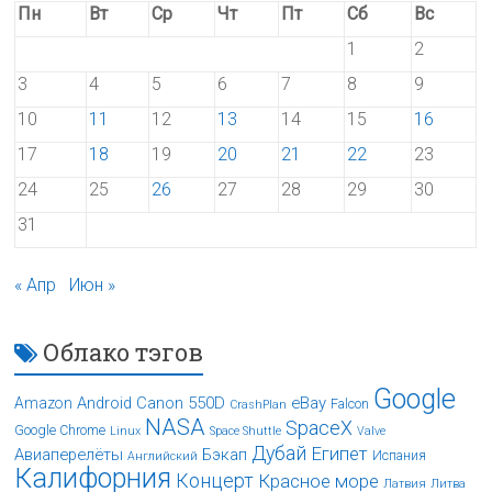
Пн
Вт
Ср
Чт
Пт
Сб
Вс
1
2
3
4
5
6
7
8
9
10
11
12
13
14
15
16
17
18
19
20
21
22
23
24
25
26
27
28
29
30
31
« Апр
Июн »
Облако тэгов
Google
Android
Canon 550D
eBay
Amazon
Falcon
CrashPlan
NASA
SpaceX
Google Chrome
Linux
Space Shuttle
Valve
Дубай
Египет
Авиаперелёты
Бэкап
Испания
Английский
Калифорния
Концерт
Красное море
Латвия
Литва