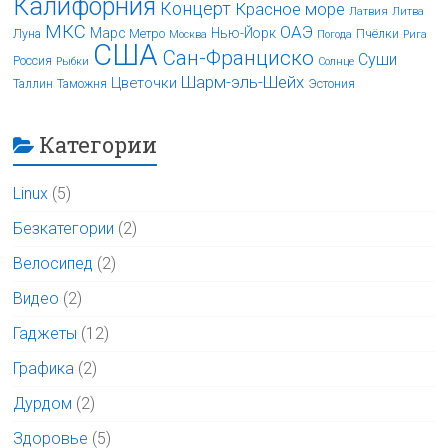
Калифорния
Концерт
Красное море
Латвия
Литва
МКС
ОАЭ
Марс
Нью-Йорк
Луна
Метро
Пчёлки
Москва
Погода
Рига
США
Сан-Франциско
Суши
Россия
Рыбки
Солнце
Шарм-эль-Шейх
Цветочки
Таллин
Таможня
Эстония
Категории
Linux
(5)
Безкатегории
(2)
Велосипед
(2)
Видео
(2)
Гаджеты
(12)
Графика
(2)
Дурдом
(2)
Здоровье
(5)