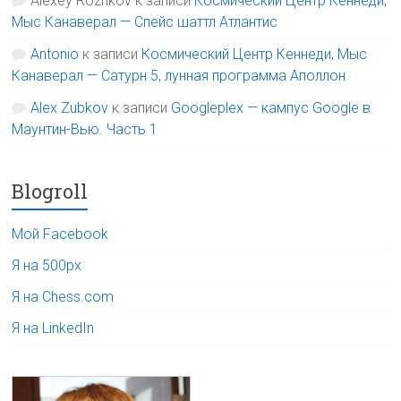
Alexey Rozhkov
к записи
Космический Центр Кеннеди,
Мыс Канаверал — Спейс шаттл Атлантис
Antonio
к записи
Космический Центр Кеннеди, Мыс
Канаверал — Сатурн 5, лунная программа Аполлон
Alex Zubkov
к записи
Googleplex — кампус Google в
Маунтин-Вью. Часть 1
Blogroll
Мой Facebook
Я на 500px
Я на Chess.com
Я на LinkedIn