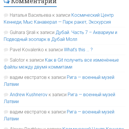
Комментарии
Наталья Васильева
к записи
Космический Центр
Кеннеди, Мыс Канаверал — Парк ракет, Экскурсия
Gulnara Şirali
к записи
Дубай. Часть 7 – Аквариум и
Подводный зоопарк в Дубай Молл
Pavel Kovalenko
к записи
What’s this … ?
Salotor
к записи
Как в Git получить все изменённые
файлы между двумя коммитами
вадим евстратов
к записи
Рига — военный музей
Латвии
Andrew Kushnerov
к записи
Рига — военный музей
Латвии
вадим евстратов
к записи
Рига — военный музей
Латвии