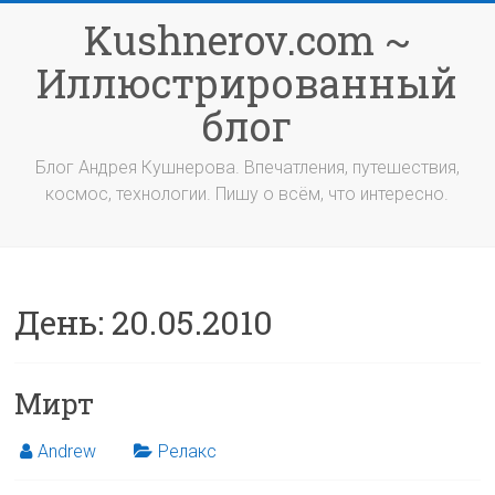
Перейти
Kushnerov.com ~
к
содержимому
Иллюстрированный
блог
Блог Андрея Кушнерова. Впечатления, путешествия,
космос, технологии. Пишу о всём, что интересно.
День:
20.05.2010
Мирт
Andrew
Релакс