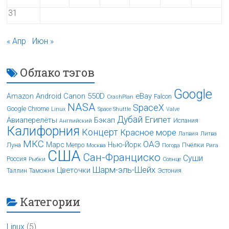
31
« Апр
Июн »
Облако тэгов
Google
Android
Canon 550D
eBay
Amazon
Falcon
CrashPlan
NASA
SpaceX
Google Chrome
Linux
Space Shuttle
Valve
Дубай
Египет
Авиаперелёты
Бэкап
Испания
Английский
Калифорния
Концерт
Красное море
Латвия
Литва
МКС
ОАЭ
Марс
Нью-Йорк
Луна
Метро
Пчёлки
Москва
Погода
Рига
США
Сан-Франциско
Суши
Россия
Рыбки
Солнце
Шарм-эль-Шейх
Цветочки
Таллин
Таможня
Эстония
Категории
Linux
(5)