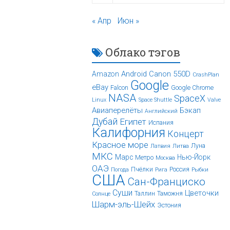
« Апр
Июн »
Облако тэгов
Android
Canon 550D
Amazon
CrashPlan
Google
eBay
Falcon
Google Chrome
NASA
SpaceX
Linux
Space Shuttle
Valve
Авиаперелёты
Бэкап
Английский
Дубай
Египет
Испания
Калифорния
Концерт
Красное море
Луна
Латвия
Литва
МКС
Марс
Нью-Йорк
Метро
Москва
ОАЭ
Пчёлки
Россия
Погода
Рига
Рыбки
США
Сан-Франциско
Суши
Цветочки
Таллин
Таможня
Солнце
Шарм-эль-Шейх
Эстония