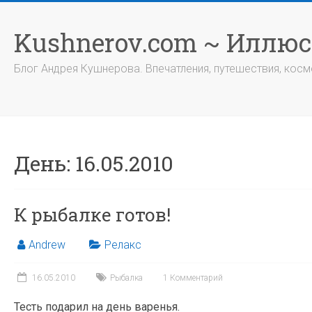
Перейти
к
Kushnerov.com ~ Иллю
содержимому
Блог Андрея Кушнерова. Впечатления, путешествия, космо
День:
16.05.2010
К рыбалке готов!
Andrew
Релакс
16.05.2010
Рыбалка
1 Комментарий
Тесть подарил на день варенья.