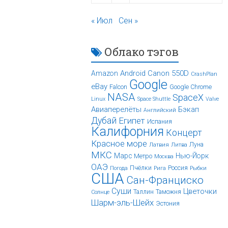
« Июл
Сен »
Облако тэгов
Android
Canon 550D
Amazon
CrashPlan
Google
eBay
Falcon
Google Chrome
NASA
SpaceX
Linux
Space Shuttle
Valve
Авиаперелёты
Бэкап
Английский
Дубай
Египет
Испания
Калифорния
Концерт
Красное море
Луна
Латвия
Литва
МКС
Марс
Нью-Йорк
Метро
Москва
ОАЭ
Пчёлки
Россия
Погода
Рига
Рыбки
США
Сан-Франциско
Суши
Цветочки
Таллин
Таможня
Солнце
Шарм-эль-Шейх
Эстония