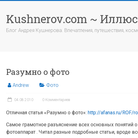
Перейти
к
Kushnerov.com ~ Иллю
содержимому
Блог Андрея Кушнерова. Впечатления, путешествия, космо
Разумно о фото
Andrew
Фото
04.08.2010
0 Комментариев
Отличная статья «Разумно о фото»:
http://afanas.ru/ROF/r
Самое грамотное разъяснение всех основных понятий о
фотоаппарат . Читал разные подробные статьи, вроде вс