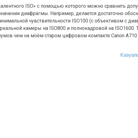
ивалентного ISO» с помощью которого можно сравнить до
 значении диафрагмы. Например, делается достаточно обо
инимальной чувствительности ISO100 (с объективом с диа
ркальной камеры на ISO800 и полнокадровой на ISO1600. 
шумов чем на моём старом цифровом компакте Canon A710 I
Казуал