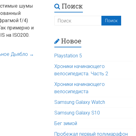
Поиск
пустимые шумы
снованный
фрагмой f/4)
Так примерно и
S на ISO200.
Новое
ьное Дьябло
→
Playstation 5
Хроники начинающего
велосипедиста. Часть 2
Хроники начинающего
велосипедиста
Samsung Galaxy Watch
Samsung Galaxy S10
Бег зимой
Пробежал первый полумарафон