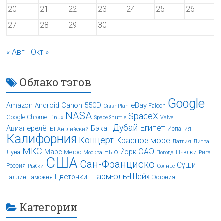
20
21
22
23
24
25
26
27
28
29
30
« Авг
Окт »
Облако тэгов
Google
Android
Canon 550D
eBay
Amazon
Falcon
CrashPlan
NASA
SpaceX
Google Chrome
Linux
Space Shuttle
Valve
Дубай
Египет
Авиаперелёты
Бэкап
Испания
Английский
Калифорния
Концерт
Красное море
Латвия
Литва
МКС
ОАЭ
Марс
Нью-Йорк
Луна
Метро
Пчёлки
Москва
Погода
Рига
США
Сан-Франциско
Суши
Россия
Рыбки
Солнце
Шарм-эль-Шейх
Цветочки
Таллин
Таможня
Эстония
Категории