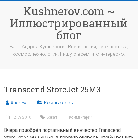
Перейти
Kushnerov.com ~
к
содержимому
Иллюстрированный
блог
Блог Андрея Кушнерова. Впечатления, путешествия,
космос, технологии. Пишу о всём, что интересно.
Transcend StoreJet 25M3
Andrew
Компьютеры
12.09.2010
Бэкап
1 Комментарий
Вчера приобрёл портативный винчестер Transcend
StoreJet 25M3 640 Gb, в первую очередь, чтобы решить