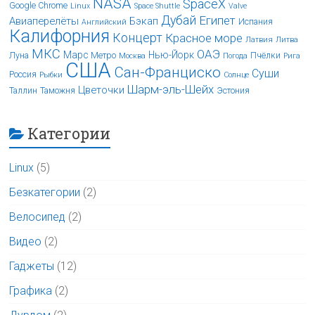
NASA
SpaceX
Google Chrome
Linux
Space Shuttle
Valve
Дубай
Египет
Авиаперелёты
Бэкап
Испания
Английский
Калифорния
Концерт
Красное море
Латвия
Литва
МКС
ОАЭ
Марс
Нью-Йорк
Луна
Метро
Пчёлки
Москва
Погода
Рига
США
Сан-Франциско
Суши
Россия
Рыбки
Солнце
Шарм-эль-Шейх
Цветочки
Таллин
Таможня
Эстония
Категории
Linux
(5)
Безкатегории
(2)
Велосипед
(2)
Видео
(2)
Гаджеты
(12)
Графика
(2)