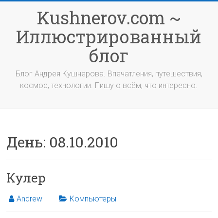
Перейти
Kushnerov.com ~
к
содержимому
Иллюстрированный
блог
Блог Андрея Кушнерова. Впечатления, путешествия,
космос, технологии. Пишу о всём, что интересно.
День:
08.10.2010
Кулер
Andrew
Компьютеры