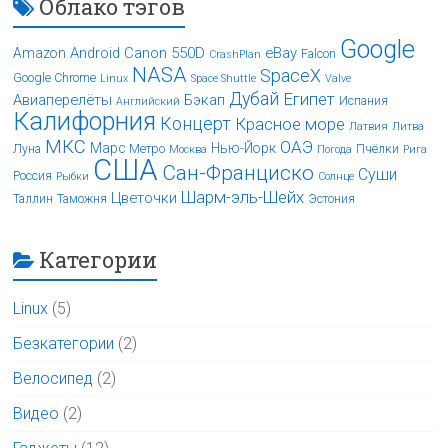
Облако тэгов
Google
Android
Canon 550D
eBay
Amazon
Falcon
CrashPlan
NASA
SpaceX
Google Chrome
Linux
Space Shuttle
Valve
Дубай
Египет
Авиаперелёты
Бэкап
Испания
Английский
Калифорния
Концерт
Красное море
Латвия
Литва
МКС
ОАЭ
Марс
Нью-Йорк
Луна
Метро
Пчёлки
Москва
Погода
Рига
США
Сан-Франциско
Суши
Россия
Рыбки
Солнце
Шарм-эль-Шейх
Цветочки
Таллин
Таможня
Эстония
Категории
Linux
(5)
Безкатегории
(2)
Велосипед
(2)
Видео
(2)