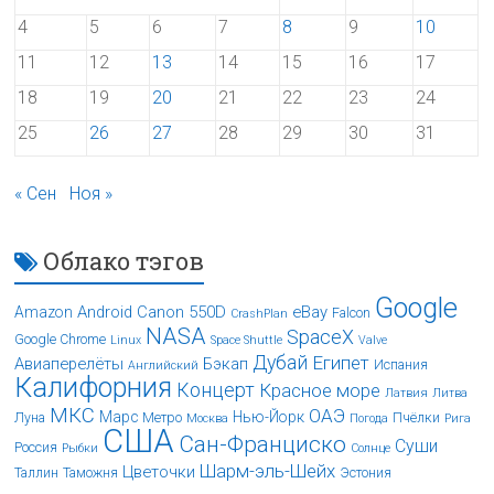
4
5
6
7
8
9
10
11
12
13
14
15
16
17
18
19
20
21
22
23
24
25
26
27
28
29
30
31
« Сен
Ноя »
Облако тэгов
Google
Android
Canon 550D
eBay
Amazon
Falcon
CrashPlan
NASA
SpaceX
Google Chrome
Linux
Space Shuttle
Valve
Дубай
Египет
Авиаперелёты
Бэкап
Испания
Английский
Калифорния
Концерт
Красное море
Латвия
Литва
МКС
ОАЭ
Марс
Нью-Йорк
Луна
Метро
Пчёлки
Москва
Погода
Рига
США
Сан-Франциско
Суши
Россия
Рыбки
Солнце
Шарм-эль-Шейх
Цветочки
Таллин
Таможня
Эстония