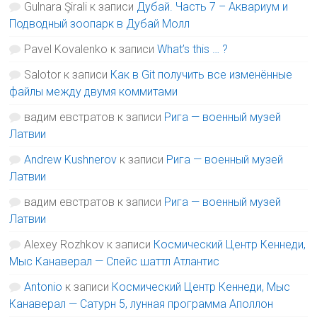
Gulnara Şirali
к записи
Дубай. Часть 7 – Аквариум и
Подводный зоопарк в Дубай Молл
Pavel Kovalenko
к записи
What’s this … ?
Salotor
к записи
Как в Git получить все изменённые
файлы между двумя коммитами
вадим евстратов
к записи
Рига — военный музей
Латвии
Andrew Kushnerov
к записи
Рига — военный музей
Латвии
вадим евстратов
к записи
Рига — военный музей
Латвии
Alexey Rozhkov
к записи
Космический Центр Кеннеди,
Мыс Канаверал — Спейс шаттл Атлантис
Antonio
к записи
Космический Центр Кеннеди, Мыс
Канаверал — Сатурн 5, лунная программа Аполлон