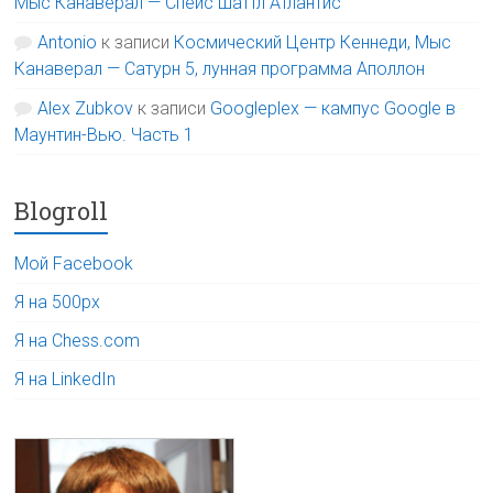
Мыс Канаверал — Спейс шаттл Атлантис
Antonio
к записи
Космический Центр Кеннеди, Мыс
Канаверал — Сатурн 5, лунная программа Аполлон
Alex Zubkov
к записи
Googleplex — кампус Google в
Маунтин-Вью. Часть 1
Blogroll
Мой Facebook
Я на 500px
Я на Chess.com
Я на LinkedIn