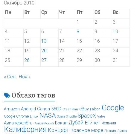
Октябрь 2010
Пн
Вт
Ср
Чт
Пт
Сб
Вс
1
2
3
4
5
6
7
8
9
10
11
12
13
14
15
16
17
18
19
20
21
22
23
24
25
26
27
28
29
30
31
« Сен
Ноя »
Облако тэгов
Google
Android
Canon 550D
eBay
Amazon
Falcon
CrashPlan
NASA
SpaceX
Google Chrome
Linux
Space Shuttle
Valve
Дубай
Египет
Авиаперелёты
Бэкап
Испания
Английский
Калифорния
Концерт
Красное море
Латвия
Литва