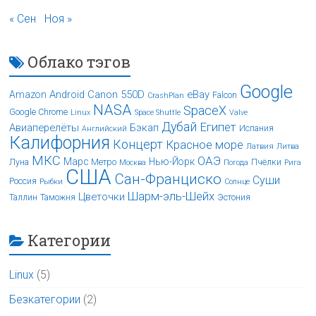
« Сен
Ноя »
Облако тэгов
Google
Android
Canon 550D
eBay
Amazon
Falcon
CrashPlan
NASA
SpaceX
Google Chrome
Linux
Space Shuttle
Valve
Дубай
Египет
Авиаперелёты
Бэкап
Испания
Английский
Калифорния
Концерт
Красное море
Латвия
Литва
МКС
ОАЭ
Марс
Нью-Йорк
Луна
Метро
Пчёлки
Москва
Погода
Рига
США
Сан-Франциско
Суши
Россия
Рыбки
Солнце
Шарм-эль-Шейх
Цветочки
Таллин
Таможня
Эстония
Категории
Linux
(5)
Безкатегории
(2)