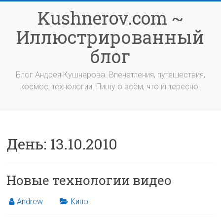
Перейти
Kushnerov.com ~
к
содержимому
Иллюстрированный
блог
Блог Андрея Кушнерова. Впечатления, путешествия,
космос, технологии. Пишу о всём, что интересно.
День:
13.10.2010
Новые технологии видео
Andrew
Кино