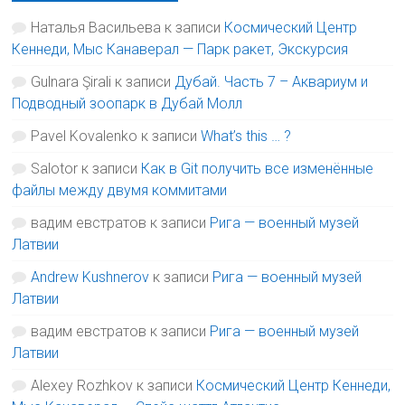
Наталья Васильева
к записи
Космический Центр
Кеннеди, Мыс Канаверал — Парк ракет, Экскурсия
Gulnara Şirali
к записи
Дубай. Часть 7 – Аквариум и
Подводный зоопарк в Дубай Молл
Pavel Kovalenko
к записи
What’s this … ?
Salotor
к записи
Как в Git получить все изменённые
файлы между двумя коммитами
вадим евстратов
к записи
Рига — военный музей
Латвии
Andrew Kushnerov
к записи
Рига — военный музей
Латвии
вадим евстратов
к записи
Рига — военный музей
Латвии
Alexey Rozhkov
к записи
Космический Центр Кеннеди,