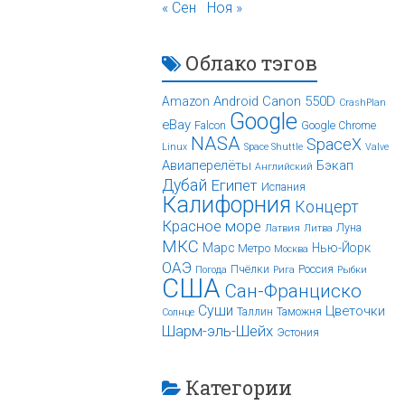
« Сен
Ноя »
Облако тэгов
Android
Canon 550D
Amazon
CrashPlan
Google
eBay
Falcon
Google Chrome
NASA
SpaceX
Linux
Space Shuttle
Valve
Авиаперелёты
Бэкап
Английский
Дубай
Египет
Испания
Калифорния
Концерт
Красное море
Луна
Латвия
Литва
МКС
Марс
Нью-Йорк
Метро
Москва
ОАЭ
Пчёлки
Россия
Погода
Рига
Рыбки
США
Сан-Франциско
Суши
Цветочки
Таллин
Таможня
Солнце
Шарм-эль-Шейх
Эстония
Категории