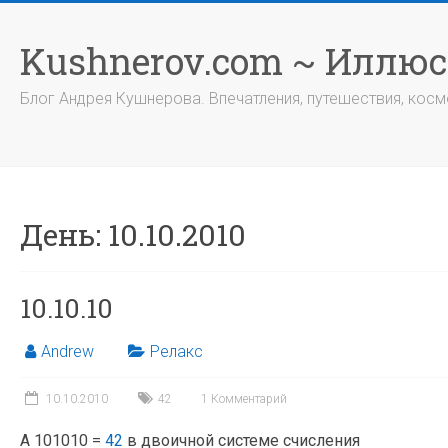
Перейти
к
Kushnerov.com ~ Иллю
содержимому
Блог Андрея Кушнерова. Впечатления, путешествия, космо
День:
10.10.2010
10.10.10
Andrew
Релакс
10.10.2010
42
1 Комментарий
А 101010 =
42
в двоичной системе счисления