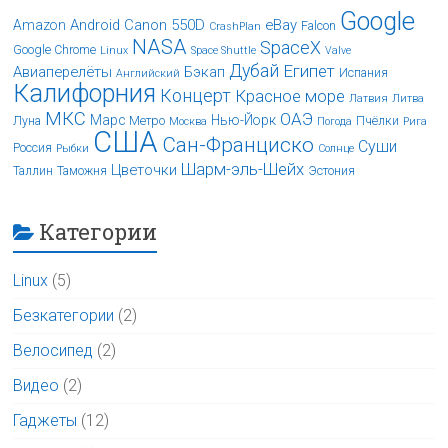
Google
Android
Canon 550D
eBay
Amazon
Falcon
CrashPlan
NASA
SpaceX
Google Chrome
Linux
Space Shuttle
Valve
Дубай
Египет
Авиаперелёты
Бэкап
Испания
Английский
Калифорния
Концерт
Красное море
Латвия
Литва
МКС
ОАЭ
Марс
Нью-Йорк
Луна
Метро
Пчёлки
Москва
Погода
Рига
США
Сан-Франциско
Суши
Россия
Рыбки
Солнце
Шарм-эль-Шейх
Цветочки
Таллин
Таможня
Эстония
Категории
Linux
(5)
Безкатегории
(2)
Велосипед
(2)
Видео
(2)
Гаджеты
(12)