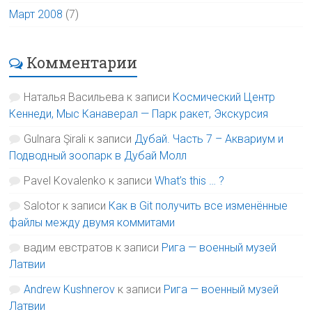
Март 2008
(7)
Комментарии
Наталья Васильева
к записи
Космический Центр
Кеннеди, Мыс Канаверал — Парк ракет, Экскурсия
Gulnara Şirali
к записи
Дубай. Часть 7 – Аквариум и
Подводный зоопарк в Дубай Молл
Pavel Kovalenko
к записи
What’s this … ?
Salotor
к записи
Как в Git получить все изменённые
файлы между двумя коммитами
вадим евстратов
к записи
Рига — военный музей
Латвии
Andrew Kushnerov
к записи
Рига — военный музей
Латвии