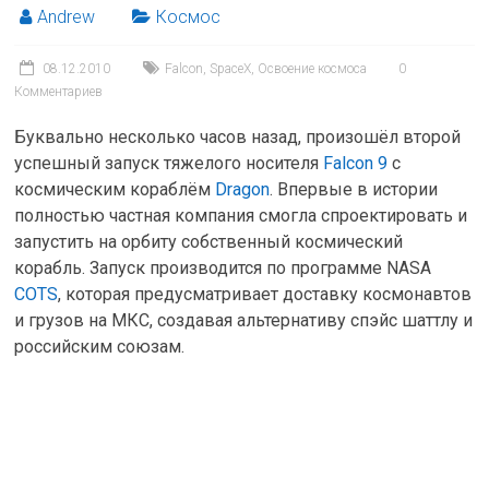
Andrew
Космос
08.12.2010
Falcon
,
SpaceX
,
Освоение космоса
0
Комментариев
Буквально несколько часов назад, произошёл второй
успешный запуск тяжелого носителя
Falcon 9
c
космическим кораблём
Dragon
. Впервые в истории
полностью частная компания смогла спроектировать и
запустить на орбиту собственный космический
корабль. Запуск производится по программе NASA
COTS
, которая предусматривает доставку космонавтов
и грузов на МКС, создавая альтернативу спэйс шаттлу и
российским союзам.