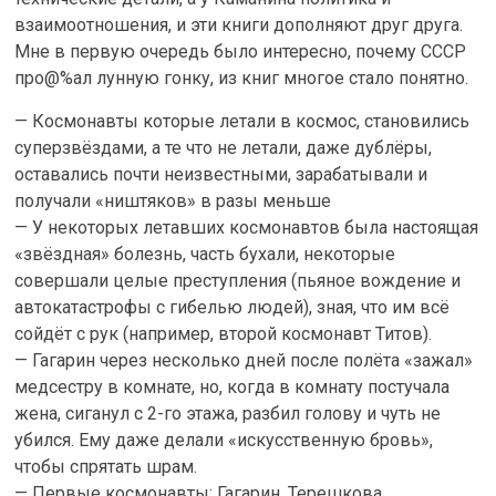
взаимоотношения, и эти книги дополняют друг друга.
Мне в первую очередь было интересно, почему СССР
про@%ал лунную гонку, из книг многое стало понятно.
— Космонавты которые летали в космос, становились
суперзвёздами, а те что не летали, даже дублёры,
оставались почти неизвестными, зарабатывали и
получали «ништяков» в разы меньше
— У некоторых летавших космонавтов была настоящая
«звёздная» болезнь, часть бухали, некоторые
совершали целые преступления (пьяное вождение и
автокатастрофы с гибелью людей), зная, что им всё
сойдёт с рук (например, второй космонавт Титов).
— Гагарин через несколько дней после полёта «зажал»
медсестру в комнате, но, когда в комнату постучала
жена, сиганул с 2-го этажа, разбил голову и чуть не
убился. Ему даже делали «искусственную бровь»,
чтобы спрятать шрам.
— Первые космонавты: Гагарин, Терешкова,