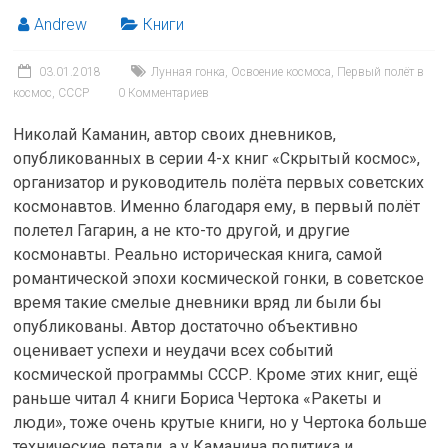
Andrew
Книги
03.01.2018
Лунная гонка
,
Освоение космоса
,
Первый полёт в
космос
,
СССР
0 Комментариев
Николай Каманин, автор своих дневников,
опубликованных в серии 4-х книг «Скрытый космос»,
организатор и руководитель полёта первых советских
космонавтов. Именно благодаря ему, в первый полёт
полетел Гагарин, а не кто-то другой, и другие
космонавты. Реально историческая книга, самой
романтической эпохи космической гонки, в советское
время такие смелые дневники вряд ли были бы
опубликованы. Автор достаточно объективно
оценивает успехи и неудачи всех событий
космической программы СССР. Кроме этих книг, ещё
раньше читал 4 книги Бориса Чертока «Ракеты и
люди», тоже очень крутые книги, но у Чертока больше
технические детали, а у Каманина политика и