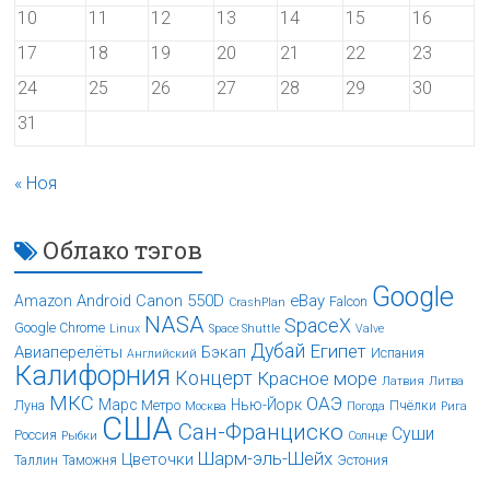
10
11
12
13
14
15
16
17
18
19
20
21
22
23
24
25
26
27
28
29
30
31
« Ноя
Облако тэгов
Google
Android
Canon 550D
eBay
Amazon
Falcon
CrashPlan
NASA
SpaceX
Google Chrome
Linux
Space Shuttle
Valve
Дубай
Египет
Авиаперелёты
Бэкап
Испания
Английский
Калифорния
Концерт
Красное море
Латвия
Литва
МКС
ОАЭ
Марс
Нью-Йорк
Луна
Метро
Пчёлки
Москва
Погода
Рига
США
Сан-Франциско
Суши
Россия
Рыбки
Солнце
Шарм-эль-Шейх
Цветочки
Таллин
Таможня
Эстония