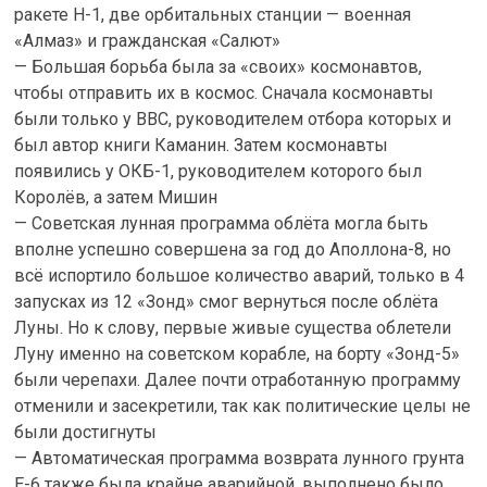
ракете H-1, две орбитальных станции — военная
«Алмаз» и гражданская «Салют»
— Большая борьба была за «своих» космонавтов,
чтобы отправить их в космос. Сначала космонавты
были только у ВВС, руководителем отбора которых и
был автор книги Каманин. Затем космонавты
появились у ОКБ-1, руководителем которого был
Королёв, а затем Мишин
— Советская лунная программа облёта могла быть
вполне успешно совершена за год до Аполлона-8, но
всё испортило большое количество аварий, только в 4
запусках из 12 «Зонд» смог вернуться после облёта
Луны. Но к слову, первые живые существа облетели
Луну именно на советском корабле, на борту «Зонд-5»
были черепахи. Далее почти отработанную программу
отменили и засекретили, так как политические целы не
были достигнуты
— Автоматическая программа возврата лунного грунта
Е-6 также была крайне аварийной, выполнено было