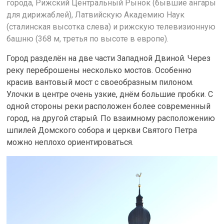
города, Рижский Центральный Рынок (бывшие ангары
для дирижаблей), Латвийскую Академию Наук
(сталинская высотка слева) и рижскую телевизионную
башню (368 м, третья по высоте в европе).
Город разделён на две части Западной Двиной. Через
реку переброшены несколько мостов. Особенно
красив вантовый мост с своеобразным пилоном.
Улочки в центре очень узкие, днём большие пробки. С
одной стороны реки расположен более современный
город, на другой старый. По взаимному расположению
шпилей Домского собора и церкви Святого Петра
можно неплохо ориентироваться.