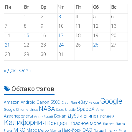
Пн
Вт
Ср
Чт
Пт
Сб
Вс
1
2
3
4
5
6
7
8
9
10
11
12
13
14
15
16
17
18
19
20
21
22
23
24
25
26
27
28
29
30
31
« Дек
Фев »
Облако тэгов
Google
Android
Canon 550D
eBay
Amazon
Falcon
CrashPlan
NASA
SpaceX
Google Chrome
Linux
Space Shuttle
Valve
Дубай
Египет
Авиаперелёты
Бэкап
Испания
Английский
Калифорния
Концерт
Красное море
Латвия
Литва
МКС
ОАЭ
Марс
Нью-Йорк
Луна
Метро
Пчёлки
Москва
Погода
Рига