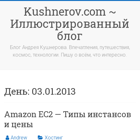
Перейти
Kushnerov.com ~
к
содержимому
Иллюстрированный
блог
Блог Андрея Кушнерова. Впечатления, путешествия,
космос, технологии. Пишу о всём, что интересно.
День:
03.01.2013
Amazon EC2 — Типы инстансов
и цены
Andrew
Хостинг