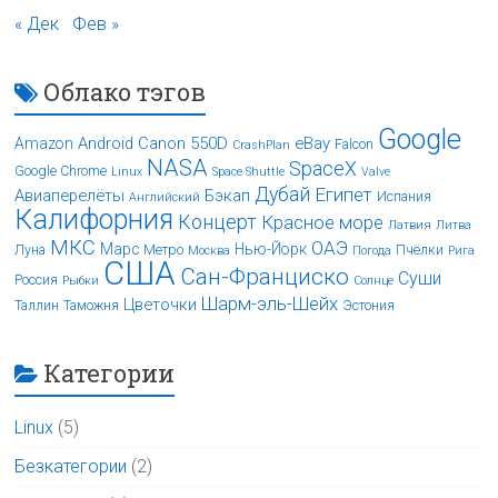
« Дек
Фев »
Облако тэгов
Google
Android
Canon 550D
eBay
Amazon
Falcon
CrashPlan
NASA
SpaceX
Google Chrome
Linux
Space Shuttle
Valve
Дубай
Египет
Авиаперелёты
Бэкап
Испания
Английский
Калифорния
Концерт
Красное море
Латвия
Литва
МКС
ОАЭ
Марс
Нью-Йорк
Луна
Метро
Пчёлки
Москва
Погода
Рига
США
Сан-Франциско
Суши
Россия
Рыбки
Солнце
Шарм-эль-Шейх
Цветочки
Таллин
Таможня
Эстония
Категории
Linux
(5)
Безкатегории
(2)