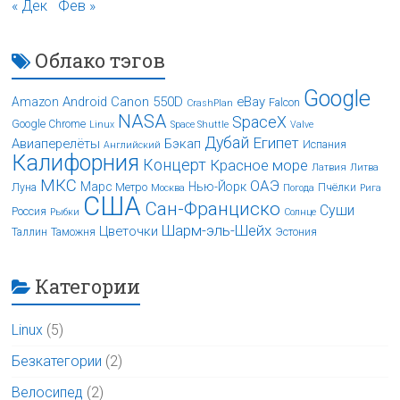
« Дек
Фев »
Облако тэгов
Google
Android
Canon 550D
eBay
Amazon
Falcon
CrashPlan
NASA
SpaceX
Google Chrome
Linux
Space Shuttle
Valve
Дубай
Египет
Авиаперелёты
Бэкап
Испания
Английский
Калифорния
Концерт
Красное море
Латвия
Литва
МКС
ОАЭ
Марс
Нью-Йорк
Луна
Метро
Пчёлки
Москва
Погода
Рига
США
Сан-Франциско
Суши
Россия
Рыбки
Солнце
Шарм-эль-Шейх
Цветочки
Таллин
Таможня
Эстония
Категории
Linux
(5)
Безкатегории
(2)
Велосипед
(2)