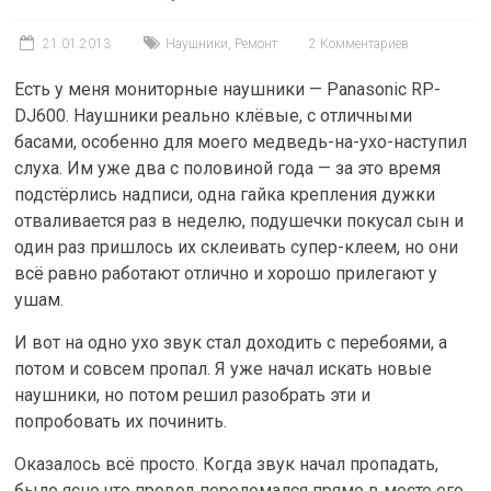
21.01.2013
Наушники
,
Ремонт
2 Комментариев
Есть у меня мониторные наушники — Panasonic RP-
DJ600. Наушники реально клёвые, с отличными
басами, особенно для моего медведь-на-ухо-наступил
слуха. Им уже два с половиной года — за это время
подстёрлись надписи, одна гайка крепления дужки
отваливается раз в неделю, подушечки покусал сын и
один раз пришлось их склеивать супер-клеем, но они
всё равно работают отлично и хорошо прилегают у
ушам.
И вот на одно ухо звук стал доходить с перебоями, а
потом и совсем пропал. Я уже начал искать новые
наушники, но потом решил разобрать эти и
попробовать их починить.
Оказалось всё просто. Когда звук начал пропадать,
было ясно что провод переломался прямо в месте его