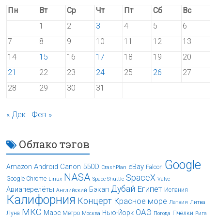
Пн
Вт
Ср
Чт
Пт
Сб
Вс
1
2
3
4
5
6
7
8
9
10
11
12
13
14
15
16
17
18
19
20
21
22
23
24
25
26
27
28
29
30
31
« Дек
Фев »
Облако тэгов
Google
Android
Canon 550D
eBay
Amazon
Falcon
CrashPlan
NASA
SpaceX
Google Chrome
Linux
Space Shuttle
Valve
Дубай
Египет
Авиаперелёты
Бэкап
Испания
Английский
Калифорния
Концерт
Красное море
Латвия
Литва
МКС
ОАЭ
Марс
Нью-Йорк
Луна
Метро
Пчёлки
Москва
Погода
Рига