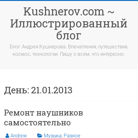
Перейти
Kushnerov.com ~
к
содержимому
Иллюстрированный
блог
Блог Андрея Кушнерова. Впечатления, путешествия,
космос, технологии. Пишу о всём, что интересно.
День:
21.01.2013
Ремонт наушников
самостоятельно
Andrew
Музыка
,
Разное