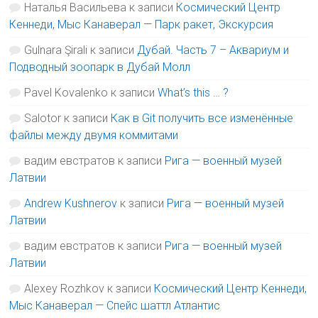
Наталья Васильева
к записи
Космический Центр
Кеннеди, Мыс Канаверал — Парк ракет, Экскурсия
Gulnara Şirali
к записи
Дубай. Часть 7 – Аквариум и
Подводный зоопарк в Дубай Молл
Pavel Kovalenko
к записи
What’s this … ?
Salotor
к записи
Как в Git получить все изменённые
файлы между двумя коммитами
вадим евстратов
к записи
Рига — военный музей
Латвии
Andrew Kushnerov
к записи
Рига — военный музей
Латвии
вадим евстратов
к записи
Рига — военный музей
Латвии
Alexey Rozhkov
к записи
Космический Центр Кеннеди,
Мыс Канаверал — Спейс шаттл Атлантис