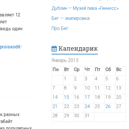
Дублин — Музей пива «Гиннесс»
авляет 12
Бег — экипировка
 лет
Про Бег
 ведь один
roisxodit-
Календарик
Январь 2013
Пн
Вт
Ср
Чт
Пт
Сб
Вс
1
2
3
4
5
6
7
8
9
10
11
12
13
14
15
16
17
18
19
20
21
22
23
24
25
26
27
к разных
28
29
30
31
габайт
 из популярных