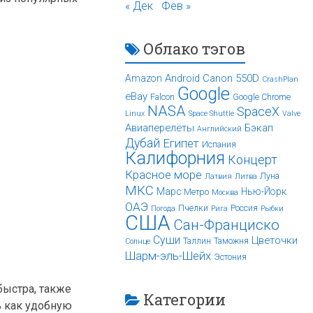
« Дек
Фев »
Облако тэгов
Android
Canon 550D
Amazon
CrashPlan
Google
eBay
Falcon
Google Chrome
NASA
SpaceX
Linux
Space Shuttle
Valve
Авиаперелёты
Бэкап
Английский
Дубай
Египет
Испания
Калифорния
Концерт
Красное море
Луна
Латвия
Литва
МКС
Марс
Нью-Йорк
Метро
Москва
ОАЭ
Пчёлки
Россия
Погода
Рига
Рыбки
США
Сан-Франциско
Суши
Цветочки
Таллин
Таможня
Солнце
Шарм-эль-Шейх
Эстония
быстра, также
Категории
ь как удобную