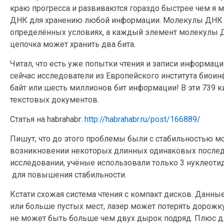
краю прогресса и развиваются гораздо быстрее чем я 
ДНК для хранению любой информации. Молекулы ДНК м
определённых условиях, а каждый элемент молекулы ДН
цепочка может хранить два бита.
Читал, что есть уже попытки чтения и записи информаци
сейчас исследователи из Европейского института биоин
байт или шесть миллионов бит информации! В эти 739 к
текстовых документов.
Статья на habrahabr:
http://habrahabr.ru/post/166889/
Пишут, что до этого проблемы были с стабильностью мол
возникновении некоторых длинных одинаковых последов
исследовании, учёные использовали только 3 нуклеотид
для повышения стабильности.
Кстати схожая система чтения с компакт дисков. Данные 
или больше пустых мест, лазер может потерять дорожку
не может быть больше чем двух дырок подряд. Плюс д