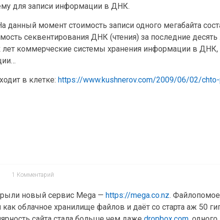
ему для записи информации в ДНК.
На данный момент стоимость записи одного мегабайта сост
оимость секвентирования ДНК (чтения) за последние десять
к лет коммерческие системы хранения информации в ДНК,
ции…
сходит в клетке:
https://www.kushnerov.com/2009/06/02/chto-p
1 Комментарий
крыли новый сервис Mega —
https://mega.co.nz
. Файлопомое
 как облачное хранилище файлов и даёт со старта аж 50 ги
лярность сайта стала больше чем даже
dropbox.com
, одного