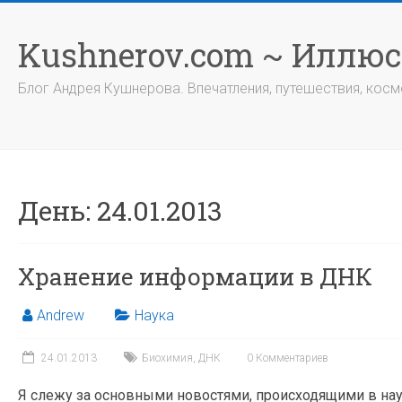
Перейти
к
Kushnerov.com ~ Иллю
содержимому
Блог Андрея Кушнерова. Впечатления, путешествия, космо
День:
24.01.2013
Хранение информации в ДНК
Andrew
Наука
24.01.2013
Биохимия
,
ДНК
0 Комментариев
Я слежу за основными новостями, происходящими в наук