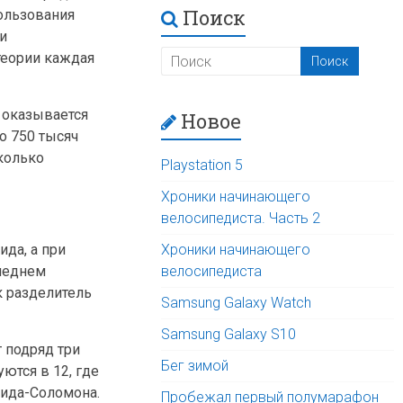
Поиск
ользования
и
теории каждая
о оказывается
Новое
о 750 тысяч
колько
Playstation 5
Хроники начинающего
велосипедиста. Часть 2
ида, а при
Хроники начинающего
следнем
велосипедиста
к разделитель
Samsung Galaxy Watch
Samsung Galaxy S10
т подряд три
Бег зимой
ются в 12, где
Рида-Соломона.
Пробежал первый полумарафон