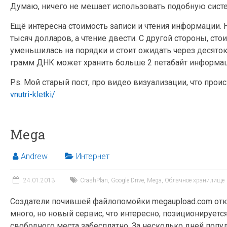
Думаю, ничего не мешает использовать подобную сист
Ещё интересна стоимость записи и чтения информации. 
тысяч долларов, а чтение двести. С другой стороны, ст
уменьшилась на порядки и стоит ожидать через десято
грамм ДНК может хранить больше 2 петабайт информа
P.s. Мой старый пост, про видео визуализации, что прои
vnutri-kletki/
Mega
Andrew
Интернет
24.01.2013
CrashPlan
,
Google Drive
,
Mega
,
Облачное хранилище
Создатели почившей файлопомойки megaupload.com от
много, но новый сервис, что интересно, позиционируется
свободного места забесплатно. За несколько дней попу