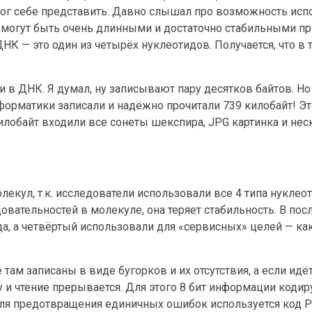
мог себе представить. Давно слышал про возможность исп
огут быть очень длинными и достаточно стабильными пр
К — это один из четырёх нуклеотидов. Получается, что в 
и в ДНК. Я думал, ну записывают пару десятков байтов. Н
форматики записали и надёжно прочитали 739 килобайт! Эт
илобайт входили все сонеты шекспира, JPG картинка и нес
екул, т.к. исследователи использовали все 4 типа нуклеот
ательностей в молекуле, она теряет стабильность. В по
а, а четвёртый использовали для «сервисных» целей — ка
там записаны в виде бугорков и их отсутствия, а если идё
 и чтение прерывается. Для этого 8 бит информации кодиру
ля предотвращения единичных ошибок используется код 