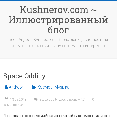
Перейти
Kushnerov.com ~
к
содержимому
Иллюстрированный
блог
Блог Андрея Кушнерова. Впечатления, путешествия,
космос, технологии. Пишу о всём, что интересно.
Space Oddity
Andrew
Космос
,
Музыка
13.05.2013
Space Oddity
,
Дэвид Боуи
,
МКС
0
Комментариев
Я не знаю, это первый клип снятый в космосе или нет,