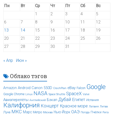
Пн
Вт
Ср
Чт
Пт
Сб
Вс
1
2
3
4
5
6
7
8
9
10
11
12
13
14
15
16
17
18
19
20
21
22
23
24
25
26
27
28
29
30
31
« Апр
Июн »
Облако тэгов
Google
Android
Canon 550D
eBay
Amazon
Falcon
CrashPlan
NASA
SpaceX
Google Chrome
Linux
Space Shuttle
Valve
Дубай
Египет
Авиаперелёты
Бэкап
Испания
Английский
Калифорния
Концерт
Красное море
Латвия
Литва
МКС
ОАЭ
Марс
Нью-Йорк
Луна
Метро
Пчёлки
Москва
Погода
Рига