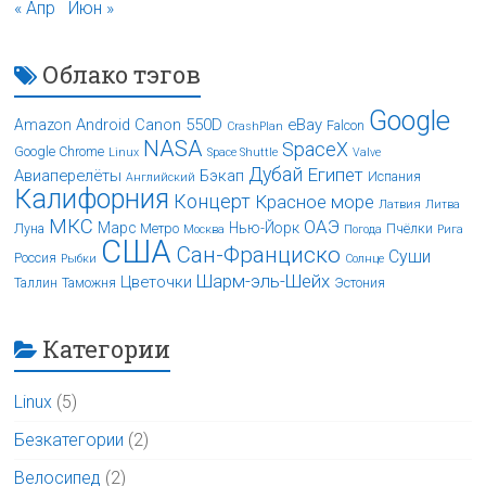
« Апр
Июн »
Облако тэгов
Google
Android
Canon 550D
eBay
Amazon
Falcon
CrashPlan
NASA
SpaceX
Google Chrome
Linux
Space Shuttle
Valve
Дубай
Египет
Авиаперелёты
Бэкап
Испания
Английский
Калифорния
Концерт
Красное море
Латвия
Литва
МКС
ОАЭ
Марс
Нью-Йорк
Луна
Метро
Пчёлки
Москва
Погода
Рига
США
Сан-Франциско
Суши
Россия
Рыбки
Солнце
Шарм-эль-Шейх
Цветочки
Таллин
Таможня
Эстония
Категории
Linux
(5)
Безкатегории
(2)
Велосипед
(2)