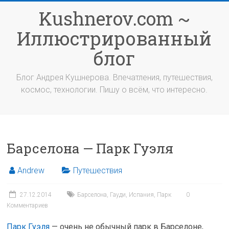
Перейти
Kushnerov.com ~
к
содержимому
Иллюстрированный
блог
Блог Андрея Кушнерова. Впечатления, путешествия,
космос, технологии. Пишу о всём, что интересно.
Барселона — Парк Гуэля
Andrew
Путешествия
27.12.2014
Барселона
,
Гауди
,
Испания
,
Парк
0
Комментариев
Парк Гуэля
— очень не обычный парк в Барселоне,