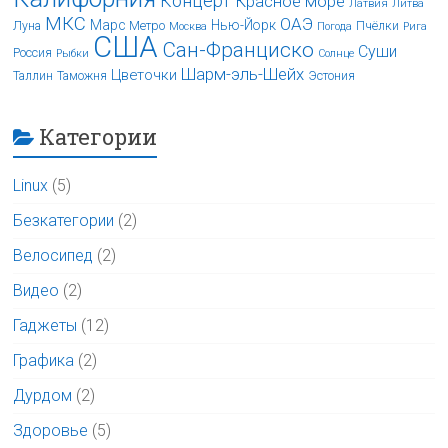
Концерт
Красное море
Латвия
Литва
МКС
ОАЭ
Марс
Нью-Йорк
Луна
Метро
Пчёлки
Москва
Погода
Рига
США
Сан-Франциско
Суши
Россия
Рыбки
Солнце
Шарм-эль-Шейх
Цветочки
Таллин
Таможня
Эстония
Категории
Linux
(5)
Безкатегории
(2)
Велосипед
(2)
Видео
(2)
Гаджеты
(12)
Графика
(2)
Дурдом
(2)
Здоровье
(5)