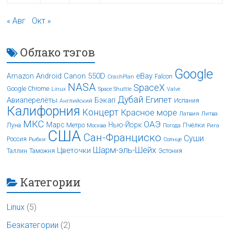
« Авг
Окт »
Облако тэгов
Google
Android
Canon 550D
eBay
Amazon
Falcon
CrashPlan
NASA
SpaceX
Google Chrome
Linux
Space Shuttle
Valve
Дубай
Египет
Авиаперелёты
Бэкап
Испания
Английский
Калифорния
Концерт
Красное море
Латвия
Литва
МКС
ОАЭ
Марс
Нью-Йорк
Луна
Метро
Пчёлки
Москва
Погода
Рига
США
Сан-Франциско
Суши
Россия
Рыбки
Солнце
Шарм-эль-Шейх
Цветочки
Таллин
Таможня
Эстония
Категории
Linux
(5)
Безкатегории
(2)