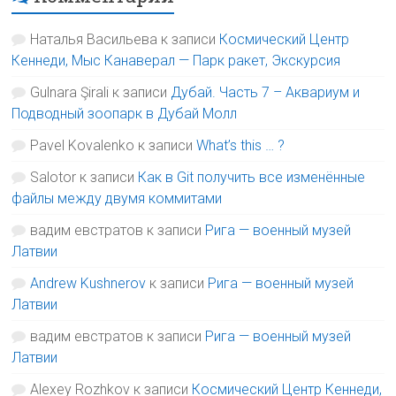
Наталья Васильева
к записи
Космический Центр
Кеннеди, Мыс Канаверал — Парк ракет, Экскурсия
Gulnara Şirali
к записи
Дубай. Часть 7 – Аквариум и
Подводный зоопарк в Дубай Молл
Pavel Kovalenko
к записи
What’s this … ?
Salotor
к записи
Как в Git получить все изменённые
файлы между двумя коммитами
вадим евстратов
к записи
Рига — военный музей
Латвии
Andrew Kushnerov
к записи
Рига — военный музей
Латвии
вадим евстратов
к записи
Рига — военный музей
Латвии
Alexey Rozhkov
к записи
Космический Центр Кеннеди,