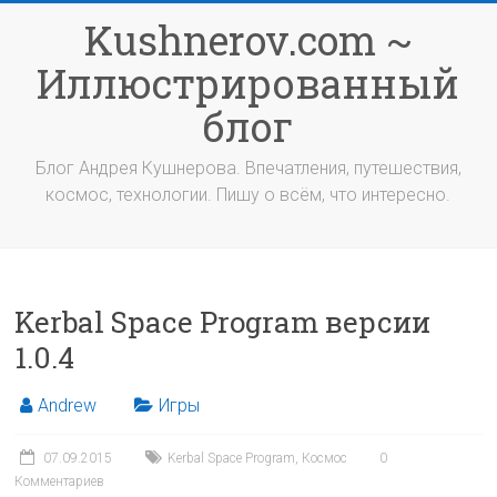
Перейти
Kushnerov.com ~
к
содержимому
Иллюстрированный
блог
Блог Андрея Кушнерова. Впечатления, путешествия,
космос, технологии. Пишу о всём, что интересно.
Kerbal Space Program версии
1.0.4
Andrew
Игры
07.09.2015
Kerbal Space Program
,
Космос
0
Комментариев