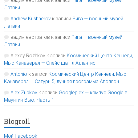
вадим евстратов
к записи
Рига — военный музей
Латвии
Andrew Kushnerov
к записи
Рига — военный музей
Латвии
вадим евстратов
к записи
Рига — военный музей
Латвии
Alexey Rozhkov
к записи
Космический Центр Кеннеди,
Мыс Канаверал — Спейс шаттл Атлантис
Antonio
к записи
Космический Центр Кеннеди, Мыс
Канаверал — Сатурн 5, лунная программа Аполлон
Alex Zubkov
к записи
Googleplex — кампус Google в
Маунтин-Вью. Часть 1
Blogroll
Мой Facebook