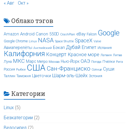
« Авг
Окт »
Облако тэгов
Google
Android
Canon 550D
eBay
Amazon
Falcon
CrashPlan
NASA
SpaceX
Google Chrome
Linux
Space Shuttle
Valve
Дубай
Египет
Авиаперелёты
Бэкап
Испания
Английский
Калифорния
Концерт
Красное море
Латвия
Литва
МКС
ОАЭ
Марс
Нью-Йорк
Луна
Метро
Пчёлки
Москва
Погода
Рига
США
Сан-Франциско
Суши
Россия
Рыбки
Солнце
Шарм-эль-Шейх
Цветочки
Таллин
Таможня
Эстония
Категории
Linux
(5)
Безкатегории
(2)
Велосипед
(2)