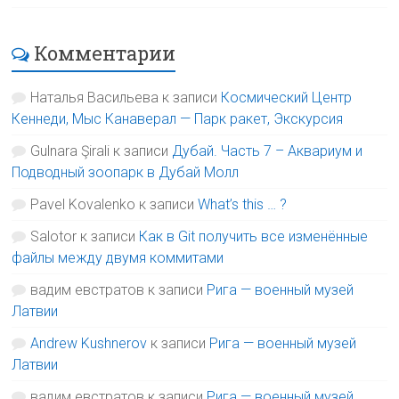
Комментарии
Наталья Васильева
к записи
Космический Центр
Кеннеди, Мыс Канаверал — Парк ракет, Экскурсия
Gulnara Şirali
к записи
Дубай. Часть 7 – Аквариум и
Подводный зоопарк в Дубай Молл
Pavel Kovalenko
к записи
What’s this … ?
Salotor
к записи
Как в Git получить все изменённые
файлы между двумя коммитами
вадим евстратов
к записи
Рига — военный музей
Латвии
Andrew Kushnerov
к записи
Рига — военный музей
Латвии
вадим евстратов
к записи
Рига — военный музей