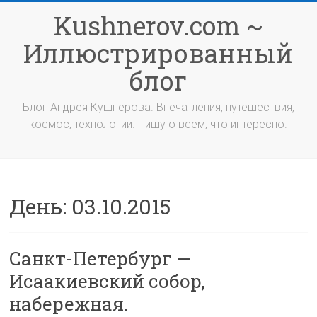
Перейти
Kushnerov.com ~
к
содержимому
Иллюстрированный
блог
Блог Андрея Кушнерова. Впечатления, путешествия,
космос, технологии. Пишу о всём, что интересно.
День:
03.10.2015
Санкт-Петербург —
Исаакиевский собор,
набережная.