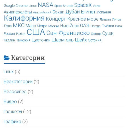
NASA
SpaceX
Google Chrome
Linux
Space Shuttle
Valve
Дубай
Египет
Авиаперелёты
Бэкап
Испания
Английский
Калифорния
Концерт
Красное море
Латвия
Литва
МКС
ОАЭ
Марс
Нью-Йорк
Луна
Метро
Пчёлки
Москва
Погода
Рига
США
Сан-Франциско
Суши
Россия
Рыбки
Солнце
Шарм-эль-Шейх
Цветочки
Таллин
Таможня
Эстония
Категории
Linux
(5)
Безкатегории
(2)
Велосипед
(2)
Видео
(2)
Гаджеты
(12)
Графика
(2)