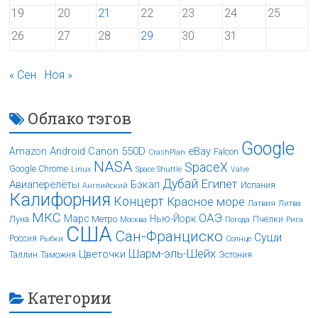
19
20
21
22
23
24
25
26
27
28
29
30
31
« Сен
Ноя »
Облако тэгов
Google
Android
Canon 550D
eBay
Amazon
Falcon
CrashPlan
NASA
SpaceX
Google Chrome
Linux
Space Shuttle
Valve
Дубай
Египет
Авиаперелёты
Бэкап
Испания
Английский
Калифорния
Концерт
Красное море
Латвия
Литва
МКС
ОАЭ
Марс
Нью-Йорк
Луна
Метро
Пчёлки
Москва
Погода
Рига
США
Сан-Франциско
Суши
Россия
Рыбки
Солнце
Шарм-эль-Шейх
Цветочки
Таллин
Таможня
Эстония
Категории