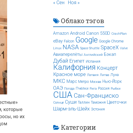
« Сен
Ноя »
Облако тэгов
Android
Canon 550D
Amazon
CrashPlan
Google
eBay
Falcon
Google Chrome
NASA
SpaceX
Linux
Space Shuttle
Valve
Авиаперелёты
Бэкап
Английский
Дубай
Египет
Испания
Калифорния
Концерт
Красное море
Луна
Латвия
Литва
МКС
Марс
Нью-Йорк
Метро
Москва
ОАЭ
Пчёлки
Россия
Погода
Рига
Рыбки
США
Сан-Франциско
Суши
честные»
Цветочки
Таллин
Таможня
Солнце
Шарм-эль-Шейх
и, которые
Эстония
росы, но их
дом
Категории