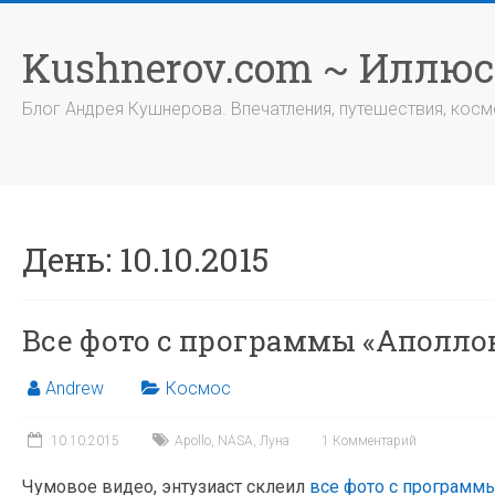
Перейти
к
Kushnerov.com ~ Иллю
содержимому
Блог Андрея Кушнерова. Впечатления, путешествия, космо
День:
10.10.2015
Все фото с программы «Аполлон
Andrew
Космос
10.10.2015
Apollo
,
NASA
,
Луна
1 Комментарий
Чумовое видео, энтузиаст склеил
все фото с программ