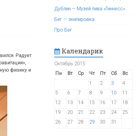
Дублин — Музей пива «Гиннесс»
Бег — экипировка
Про Бег
Календарик
вился. Радует
равитация»,
Октябрь 2015
ьную физику и
Пн
Вт
Ср
Чт
Пт
Сб
Вс
1
2
3
4
5
6
7
8
9
10
11
12
13
14
15
16
17
18
19
20
21
22
23
24
25
26
27
28
29
30
31