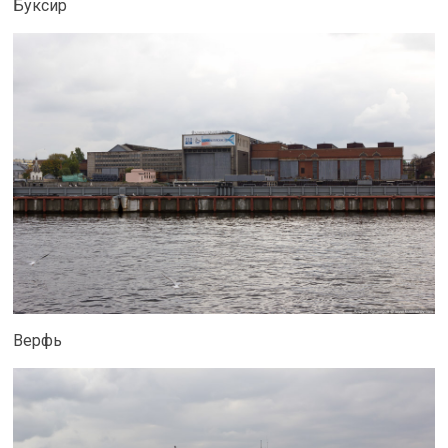
Буксир
Верфь