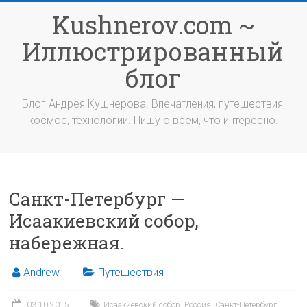
Перейти
Kushnerov.com ~
к
содержимому
Иллюстрированный
блог
Блог Андрея Кушнерова. Впечатления, путешествия,
космос, технологии. Пишу о всём, что интересно.
Санкт-Петербург —
Исаакиевский собор,
набережная.
Andrew
Путешествия
03.10.2015
Исаакиевский собор
,
Россия
,
Санкт-Петербург