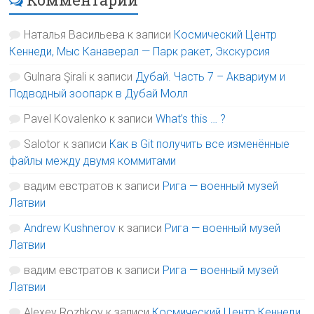
Наталья Васильева
к записи
Космический Центр
Кеннеди, Мыс Канаверал — Парк ракет, Экскурсия
Gulnara Şirali
к записи
Дубай. Часть 7 – Аквариум и
Подводный зоопарк в Дубай Молл
Pavel Kovalenko
к записи
What’s this … ?
Salotor
к записи
Как в Git получить все изменённые
файлы между двумя коммитами
вадим евстратов
к записи
Рига — военный музей
Латвии
Andrew Kushnerov
к записи
Рига — военный музей
Латвии
вадим евстратов
к записи
Рига — военный музей
Латвии
Alexey Rozhkov
к записи
Космический Центр Кеннеди,