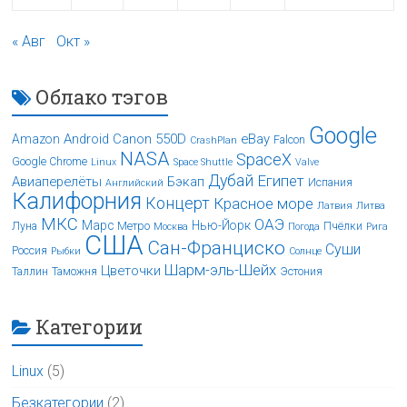
« Авг
Окт »
Облако тэгов
Google
Android
Canon 550D
eBay
Amazon
Falcon
CrashPlan
NASA
SpaceX
Google Chrome
Linux
Space Shuttle
Valve
Дубай
Египет
Авиаперелёты
Бэкап
Испания
Английский
Калифорния
Концерт
Красное море
Латвия
Литва
МКС
ОАЭ
Марс
Нью-Йорк
Луна
Метро
Пчёлки
Москва
Погода
Рига
США
Сан-Франциско
Суши
Россия
Рыбки
Солнце
Шарм-эль-Шейх
Цветочки
Таллин
Таможня
Эстония
Категории
Linux
(5)
Безкатегории
(2)