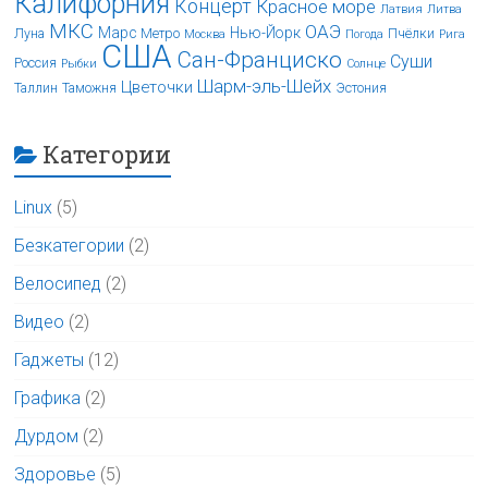
Калифорния
Концерт
Красное море
Латвия
Литва
МКС
ОАЭ
Марс
Нью-Йорк
Луна
Метро
Пчёлки
Москва
Погода
Рига
США
Сан-Франциско
Суши
Россия
Рыбки
Солнце
Шарм-эль-Шейх
Цветочки
Таллин
Таможня
Эстония
Категории
Linux
(5)
Безкатегории
(2)
Велосипед
(2)
Видео
(2)
Гаджеты
(12)
Графика
(2)
Дурдом
(2)
Здоровье
(5)