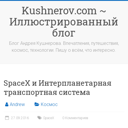
Перейти
Kushnerov.com ~
к
содержимому
Иллюстрированный
блог
Блог Андрея Кушнерова. Впечатления, путешествия,
космос, технологии. Пишу о всём, что интересно.
SpaceX и Интерпланетарная
транспортная система
Andrew
Космос
27.09.2016
SpaceX
0 Комментариев