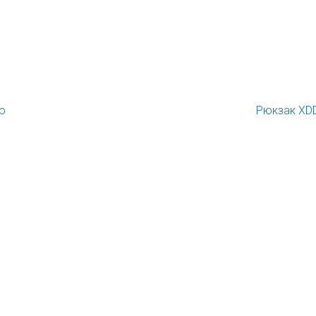
o
Рюкзак XD