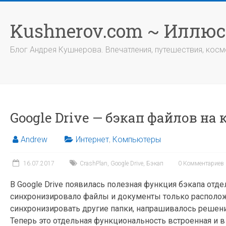
Перейти
к
Kushnerov.com ~ Иллю
содержимому
Блог Андрея Кушнерова. Впечатления, путешествия, космо
Google Drive — бэкап файлов на
Andrew
Интернет
,
Компьютеры
16.07.2017
CrashPlan
,
Google Drive
,
Бэкап
0 Комментариев
В Google Drive появилась полезная функция бэкапа отд
синхронизировало файлы и документы только расположе
синхронизировать другие папки, напрашивалось решени
Теперь это отдельная функциональность встроенная и в