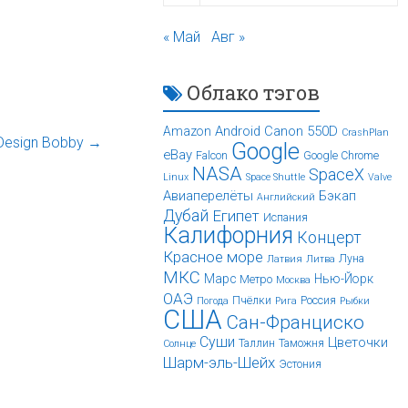
« Май
Авг »
Облако тэгов
Android
Canon 550D
Amazon
CrashPlan
Design Bobby
→
Google
eBay
Falcon
Google Chrome
NASA
SpaceX
Linux
Space Shuttle
Valve
Авиаперелёты
Бэкап
Английский
Дубай
Египет
Испания
Калифорния
Концерт
Красное море
Луна
Латвия
Литва
МКС
Марс
Нью-Йорк
Метро
Москва
ОАЭ
Пчёлки
Россия
Погода
Рига
Рыбки
США
Сан-Франциско
Суши
Цветочки
Таллин
Таможня
Солнце
Шарм-эль-Шейх
Эстония