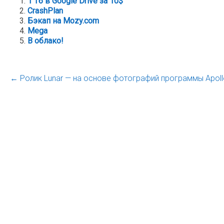
1 Тб в Google Drive за 10$
CrashPlan
Бэкап на Mozy.com
Mega
В облако!
←
Ролик Lunar — на основе фотографий программы Apoll