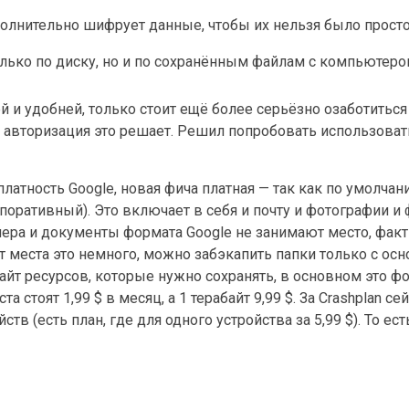
олнительно шифрует данные, чтобы их нельзя было просто
только по диску, но и по сохранённым файлам с компьютеро
й и удобней, только стоит ещё более серьёзно озаботитьс
я авторизация это решает. Решил попробовать использоват
платность Google, новая фича платная — так как по умолча
орпоративный). Это включает в себя и почту и фотографии и
змера и документы формата Google не занимают место, факт
йт места это немного, можно забэкапить папки только с о
айт ресурсов, которые нужно сохранять, в основном это ф
стоят 1,99 $ в месяц, а 1 терабайт 9,99 $. За Crashplan сей
тв (есть план, где для одного устройства за 5,99 $). То ест