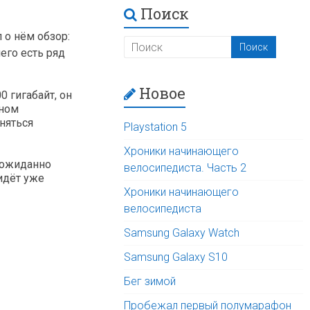
Поиск
 о нём обзор:
него есть ряд
Новое
0 гигабайт, он
нном
няться
Playstation 5
Хроники начинающего
неожиданно
велосипедиста. Часть 2
 идёт уже
Хроники начинающего
велосипедиста
Samsung Galaxy Watch
Samsung Galaxy S10
Бег зимой
Пробежал первый полумарафон