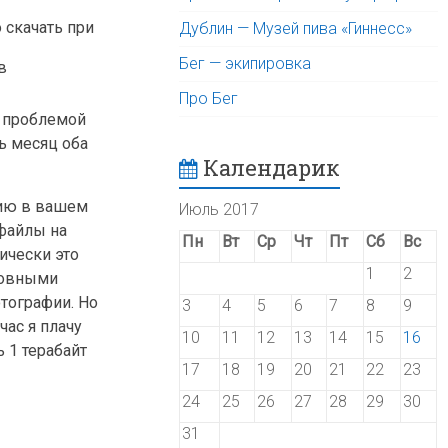
 скачать при
Дублин — Музей пива «Гиннесс»
Бег — экипировка
в
Про Бег
я проблемой
ь месяц оба
Календарик
нию в вашем
Июль 2017
 файлы на
Пн
Вт
Ср
Чт
Пт
Сб
Вс
ически это
1
2
сновными
отографии. Но
3
4
5
6
7
8
9
час я плачу
10
11
12
13
14
15
16
ь 1 терабайт
17
18
19
20
21
22
23
24
25
26
27
28
29
30
31