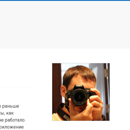
ve раньше
ы, как
е работало.
 приложение