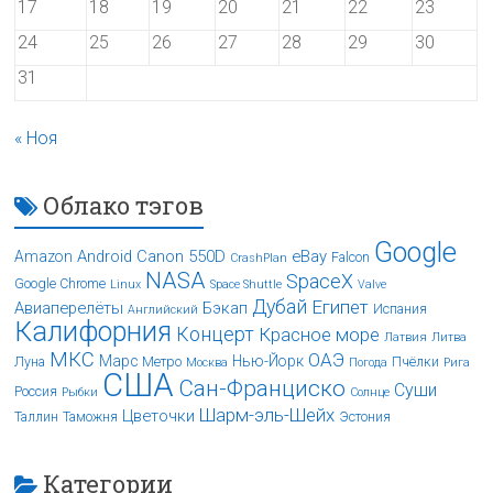
17
18
19
20
21
22
23
24
25
26
27
28
29
30
31
« Ноя
Облако тэгов
Google
Android
Canon 550D
eBay
Amazon
Falcon
CrashPlan
NASA
SpaceX
Google Chrome
Linux
Space Shuttle
Valve
Дубай
Египет
Авиаперелёты
Бэкап
Испания
Английский
Калифорния
Концерт
Красное море
Латвия
Литва
МКС
ОАЭ
Марс
Нью-Йорк
Луна
Метро
Пчёлки
Москва
Погода
Рига
США
Сан-Франциско
Суши
Россия
Рыбки
Солнце
Шарм-эль-Шейх
Цветочки
Таллин
Таможня
Эстония
Категории