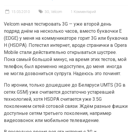
15.03.2010
3G
,
Velcom
1 Комментарий
Velcom начал тестировать 3G — уже второй день
подряд днём на несколько часов, вместо буквочки E
(EDGE) у меня на коммуникаторе горит 3G или буквочка
H (HSDPA). Потестил интернет, вроде странички в Opera
Mobile стали действительно открываться шустрее.
Пока самый большой минус, на время этих тестов, мой
телефон, был временно недоступен, до меня иногда
не могла дозвониться супруга. Надеюсь это починят.
По иронии, только дошедшее до Беларуси UMTS (3G в
сетях GSM) уже считается достаточно устаревшей
технологией, хотя HSDPA считается уже 3.5G
поколением сетей сотовой связи. Ждём разные фишки
доступные сетям третьего поколения, например
видеозвонок или мобильное телевидение.
В последнее время вся эта истерия с 3G и