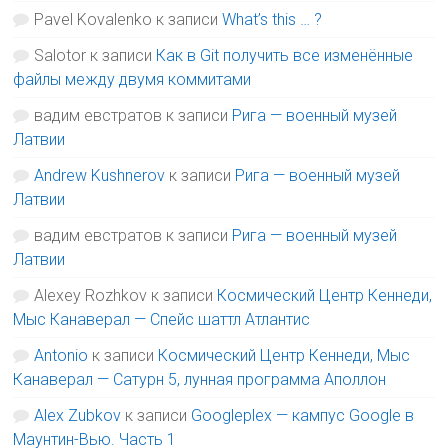
Pavel Kovalenko
к записи
What’s this … ?
Salotor
к записи
Как в Git получить все изменённые
файлы между двумя коммитами
вадим евстратов
к записи
Рига — военный музей
Латвии
Andrew Kushnerov
к записи
Рига — военный музей
Латвии
вадим евстратов
к записи
Рига — военный музей
Латвии
Alexey Rozhkov
к записи
Космический Центр Кеннеди,
Мыс Канаверал — Спейс шаттл Атлантис
Antonio
к записи
Космический Центр Кеннеди, Мыс
Канаверал — Сатурн 5, лунная программа Аполлон
Alex Zubkov
к записи
Googleplex — кампус Google в
Маунтин-Вью. Часть 1