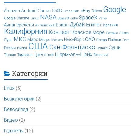
Google
Android
Canon 550D
eBay
Amazon
Falcon
CrashPlan
NASA
SpaceX
Google Chrome
Linux
Space Shuttle
Valve
Дубай
Египет
Авиаперелёты
Бэкап
Испания
Английский
Калифорния
Концерт
Красное море
Латвия
Литва
МКС
ОАЭ
Марс
Нью-Йорк
Луна
Метро
Пчёлки
Москва
Погода
Рига
США
Сан-Франциско
Суши
Россия
Рыбки
Солнце
Шарм-эль-Шейх
Цветочки
Таллин
Таможня
Эстония
Категории
Linux
(5)
Безкатегории
(2)
Велосипед
(2)
Видео
(2)
Гаджеты
(12)