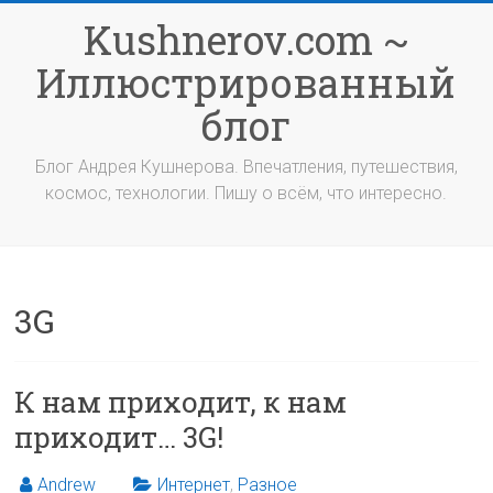
Перейти
Kushnerov.com ~
к
содержимому
Иллюстрированный
блог
Блог Андрея Кушнерова. Впечатления, путешествия,
космос, технологии. Пишу о всём, что интересно.
3G
К нам приходит, к нам
приходит… 3G!
Andrew
Интернет
,
Разное