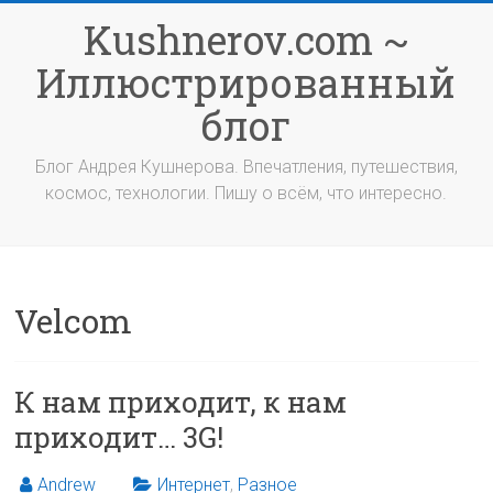
Перейти
Kushnerov.com ~
к
содержимому
Иллюстрированный
блог
Блог Андрея Кушнерова. Впечатления, путешествия,
космос, технологии. Пишу о всём, что интересно.
Velcom
К нам приходит, к нам
приходит… 3G!
Andrew
Интернет
,
Разное