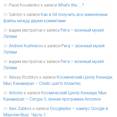
Pavel Kovalenko
к записи
What’s this … ?
Salotor
к записи
Как в Git получить все изменённые
файлы между двумя коммитами
вадим евстратов
к записи
Рига — военный музей
Латвии
Andrew Kushnerov
к записи
Рига — военный музей
Латвии
вадим евстратов
к записи
Рига — военный музей
Латвии
Alexey Rozhkov
к записи
Космический Центр Кеннеди,
Мыс Канаверал — Спейс шаттл Атлантис
Antonio
к записи
Космический Центр Кеннеди, Мыс
Канаверал — Сатурн 5, лунная программа Аполлон
Alex Zubkov
к записи
Googleplex — кампус Google в
Маунтин-Вью. Часть 1