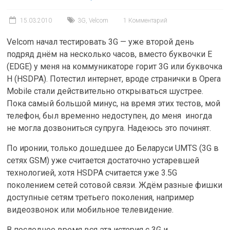
15.03.2010
3G
,
Velcom
1 Комментарий
Velcom начал тестировать 3G — уже второй день
подряд днём на несколько часов, вместо буквочки E
(EDGE) у меня на коммуникаторе горит 3G или буквочка
H (HSDPA). Потестил интернет, вроде странички в Opera
Mobile стали действительно открываться шустрее.
Пока самый большой минус, на время этих тестов, мой
телефон, был временно недоступен, до меня иногда
не могла дозвониться супруга. Надеюсь это починят.
По иронии, только дошедшее до Беларуси UMTS (3G в
сетях GSM) уже считается достаточно устаревшей
технологией, хотя HSDPA считается уже 3.5G
поколением сетей сотовой связи. Ждём разные фишки
доступные сетям третьего поколения, например
видеозвонок или мобильное телевидение.
В последнее время вся эта истерия с 3G и