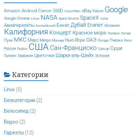
Google
Android
Canon 550D
eBay
Amazon
Falcon
CrashPlan
NASA
SpaceX
Google Chrome
Linux
Space Shuttle
Valve
Дубай
Египет
Авиаперелёты
Бэкап
Испания
Английский
Калифорния
Концерт
Красное море
Латвия
Литва
МКС
ОАЭ
Марс
Нью-Йорк
Луна
Метро
Пчёлки
Москва
Погода
Рига
США
Сан-Франциско
Суши
Россия
Рыбки
Солнце
Шарм-эль-Шейх
Цветочки
Таллин
Таможня
Эстония
Категории
Linux
(5)
Безкатегории
(2)
Велосипед
(2)
Видео
(2)
Гаджеты
(12)