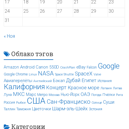
17
18
19
20
21
22
23
24
25
26
27
28
29
30
31
« Ноя
Облако тэгов
Google
Android
Canon 550D
eBay
Amazon
Falcon
CrashPlan
NASA
SpaceX
Google Chrome
Linux
Space Shuttle
Valve
Дубай
Египет
Авиаперелёты
Бэкап
Испания
Английский
Калифорния
Концерт
Красное море
Латвия
Литва
МКС
ОАЭ
Марс
Нью-Йорк
Луна
Метро
Пчёлки
Москва
Погода
Рига
США
Сан-Франциско
Суши
Россия
Рыбки
Солнце
Шарм-эль-Шейх
Цветочки
Таллин
Таможня
Эстония
Категории