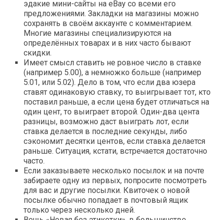
эдакие мини-сайты на eBay со всеми его
предложениями. Закладки на магазины можно
сохранять в своём аккаунте с комментарием.
Многие магазины специализируются на
определённых товарах и в них часто бывают
скидки.
Имеет смысл ставить не ровное число в ставке
(например 5.00), а немножко больше (например
5.01, или 5.02). Дело в том, что если два юзера
ставят одинаковую ставку, то выигрывает тот, кто
поставил раньше, а если цена будет отличаться на
один цент, то выиграет второй. Один-два цента
разницы, возможно даст выиграть лот, если
ставка делается в последние секунды, либо
сэкономит десятки центов, если ставка делается
раньше. Ситуация, кстати, встречается достаточно
часто.
Если заказываете несколько посылок и на почте
забираете одну из первых, попросите посмотреть
для вас и другие посылки. Квиточек о новой
посылке обычно попадает в почтовый ящик
только через несколько дней.
Вещь «Новая без этикетки», в большинстве