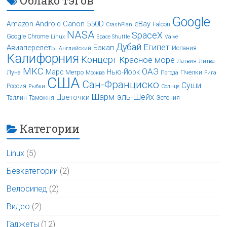
Облако тэгов
Google
Android
Canon 550D
eBay
Amazon
Falcon
CrashPlan
NASA
SpaceX
Google Chrome
Linux
Space Shuttle
Valve
Дубай
Египет
Авиаперелёты
Бэкап
Испания
Английский
Калифорния
Концерт
Красное море
Латвия
Литва
МКС
ОАЭ
Марс
Нью-Йорк
Луна
Метро
Пчёлки
Москва
Погода
Рига
США
Сан-Франциско
Суши
Россия
Рыбки
Солнце
Шарм-эль-Шейх
Цветочки
Таллин
Таможня
Эстония
Категории
Linux
(5)
Безкатегории
(2)
Велосипед
(2)
Видео
(2)
Гаджеты
(12)