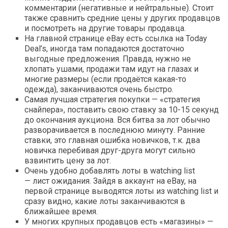
комментарии (негативные и нейтральные). Стоит
также сравнить средние цены у других продавцов
и посмотреть на другие товары продавца.
На главной странице eBay есть ссылка на Today
Deal’s, иногда там попадаются достаточно
выгодные предложения. Правда, нужно не
хлопать ушами, продажи там идут на глазах и
многие размеры (если продаётся какая-то
одежда), заканчиваются очень быстро.
Самая лучшая стратегия покупки — «стратегия
снайпера», поставить свою ставку за 10-15 секунд
до окончания аукциона. Вся битва за лот обычно
разворачивается в последнюю минуту. Ранние
ставки, это главная ошибка новичков, т.к. два
новичка перебивая друг-друга могут сильно
взвинтить цену за лот.
Очень удобно добавлять лоты в watching list
— лист ожидания. Зайдя в аккаунт на eBay, на
первой странице выводятся лоты из watching list и
сразу видно, какие лоты заканчиваются в
ближайшее время.
У многих крупных продавцов есть «магазины» —