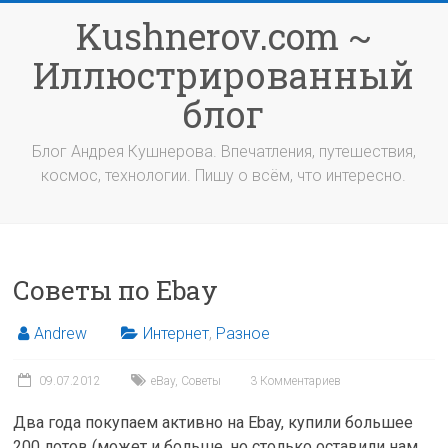
Перейти
Kushnerov.com ~
к
содержимому
Иллюстрированный
блог
Блог Андрея Кушнерова. Впечатления, путешествия,
космос, технологии. Пишу о всём, что интересно.
Советы по Ebay
Andrew
Интернет
,
Разное
09.07.2012
eBay
,
Советы
3 Комментариев
Два года покупаем активно на Ebay, купили большее
200 лотов (может и больше, но столько оставили нам