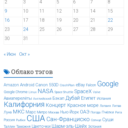
2
3
4
5
6
7
8
9
10
11
12
13
14
15
16
17
18
19
20
21
22
23
24
25
26
27
28
29
30
31
« Июн
Окт »
Облако тэгов
Google
Android
Canon 550D
eBay
Amazon
Falcon
CrashPlan
NASA
SpaceX
Google Chrome
Linux
Space Shuttle
Valve
Дубай
Египет
Авиаперелёты
Бэкап
Испания
Английский
Калифорния
Концерт
Красное море
Латвия
Литва
МКС
ОАЭ
Марс
Нью-Йорк
Луна
Метро
Пчёлки
Москва
Погода
Рига
США
Сан-Франциско
Суши
Россия
Рыбки
Солнце
Шарм-эль-Шейх
Цветочки
Таллин
Таможня
Эстония