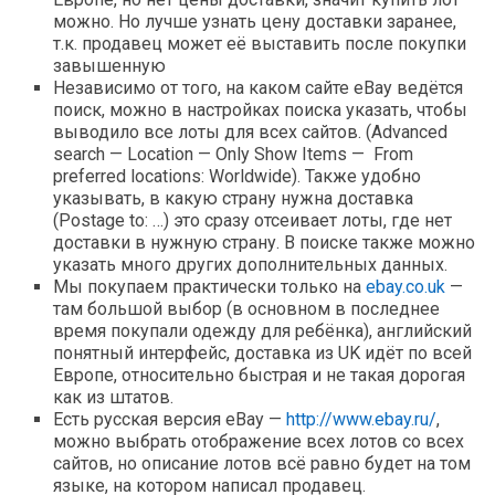
можно. Но лучше узнать цену доставки заранее,
т.к. продавец может её выставить после покупки
завышенную
Независимо от того, на каком сайте eBay ведётся
поиск, можно в настройках поиска указать, чтобы
выводило все лоты для всех сайтов. (Advanced
search — Location — Only Show Items — From
preferred locations: Worldwide). Также удобно
указывать, в какую страну нужна доставка
(Postage to: …) это сразу отсеивает лоты, где нет
доставки в нужную страну. В поиске также можно
указать много других дополнительных данных.
Мы покупаем практически только на
ebay.co.uk
—
там большой выбор (в основном в последнее
время покупали одежду для ребёнка), английский
понятный интерфейс, доставка из UK идёт по всей
Европе, относительно быстрая и не такая дорогая
как из штатов.
Есть русская версия eBay —
http://www.ebay.ru/
,
можно выбрать отображение всех лотов со всех
сайтов, но описание лотов всё равно будет на том
языке, на котором написал продавец.