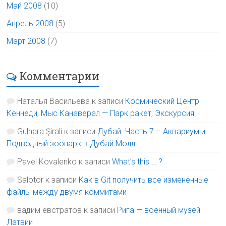
Май 2008
(10)
Апрель 2008
(5)
Март 2008
(7)
Комментарии
Наталья Васильева
к записи
Космический Центр
Кеннеди, Мыс Канаверал — Парк ракет, Экскурсия
Gulnara Şirali
к записи
Дубай. Часть 7 – Аквариум и
Подводный зоопарк в Дубай Молл
Pavel Kovalenko
к записи
What’s this … ?
Salotor
к записи
Как в Git получить все изменённые
файлы между двумя коммитами
вадим евстратов
к записи
Рига — военный музей
Латвии