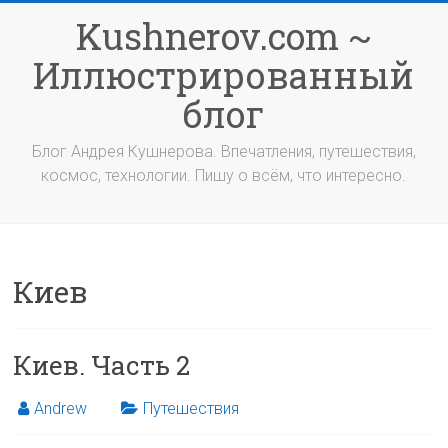
Перейти
Kushnerov.com ~
к
содержимому
Иллюстрированный
блог
Блог Андрея Кушнерова. Впечатления, путешествия,
космос, технологии. Пишу о всём, что интересно.
Киев
Киев. Часть 2
Andrew
Путешествия