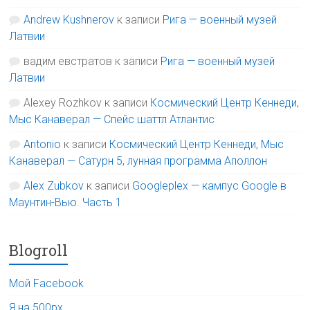
Andrew Kushnerov
к записи
Рига — военный музей
Латвии
вадим евстратов
к записи
Рига — военный музей
Латвии
Alexey Rozhkov
к записи
Космический Центр Кеннеди,
Мыс Канаверал — Спейс шаттл Атлантис
Antonio
к записи
Космический Центр Кеннеди, Мыс
Канаверал — Сатурн 5, лунная программа Аполлон
Alex Zubkov
к записи
Googleplex — кампус Google в
Маунтин-Вью. Часть 1
Blogroll
Мой Facebook
Я на 500px