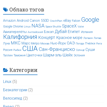
Облако тэгов
Google
Android
Canon 550D
eBay
Amazon
Falcon
CrashPlan
NASA
SpaceX
Google Chrome
Linux
Space Shuttle
Valve
Дубай
Египет
Авиаперелёты
Бэкап
Испания
Английский
Калифорния
Концерт
Красное море
Латвия
Литва
МКС
ОАЭ
Марс
Нью-Йорк
Луна
Метро
Пчёлки
Москва
Погода
Рига
США
Сан-Франциско
Суши
Россия
Рыбки
Солнце
Шарм-эль-Шейх
Цветочки
Таллин
Таможня
Эстония
Категории
Linux
(5)
Безкатегории
(2)
Велосипед
(2)
Видео
(2)