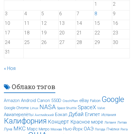
1
2
3
4
5
6
7
8
9
10
11
12
13
14
15
16
17
18
19
20
21
22
23
24
25
26
27
28
29
30
31
« Ноя
Облако тэгов
Google
Android
Canon 550D
eBay
Amazon
Falcon
CrashPlan
NASA
SpaceX
Google Chrome
Linux
Space Shuttle
Valve
Дубай
Египет
Авиаперелёты
Бэкап
Испания
Английский
Калифорния
Концерт
Красное море
Латвия
Литва
МКС
ОАЭ
Марс
Нью-Йорк
Луна
Метро
Пчёлки
Москва
Погода
Рига