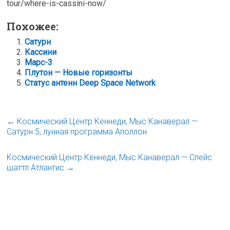
tour/where-is-cassini-now/
Похожее:
Сатурн
Кассини
Марс-3
Плутон — Новые горизонты
Статус антенн Deep Space Network
←
Космический Центр Кеннеди, Мыс Канаверал —
Сатурн 5, лунная программа Аполлон
Космический Центр Кеннеди, Мыс Канаверал — Спейс
шаттл Атлантис
→