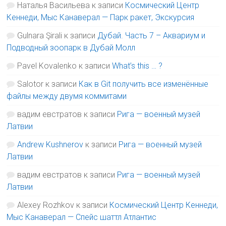
Наталья Васильева
к записи
Космический Центр
Кеннеди, Мыс Канаверал — Парк ракет, Экскурсия
Gulnara Şirali
к записи
Дубай. Часть 7 – Аквариум и
Подводный зоопарк в Дубай Молл
Pavel Kovalenko
к записи
What’s this … ?
Salotor
к записи
Как в Git получить все изменённые
файлы между двумя коммитами
вадим евстратов
к записи
Рига — военный музей
Латвии
Andrew Kushnerov
к записи
Рига — военный музей
Латвии
вадим евстратов
к записи
Рига — военный музей
Латвии
Alexey Rozhkov
к записи
Космический Центр Кеннеди,
Мыс Канаверал — Спейс шаттл Атлантис