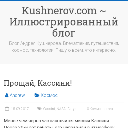
Перейти
Kushnerov.com ~
к
содержимому
Иллюстрированный
блог
Блог Андрея Кушнерова. Впечатления, путешествия,
космос, технологии. Пишу о всём, что интересно.
Прощай, Кассини!
Andrew
Космос
15.09.2017
Cassini
,
NASA
,
Сатурн
0 Комментариев
Менее чем через час закончится миссия Кассини.
После 20-и лет работы, его направили в атмосферу