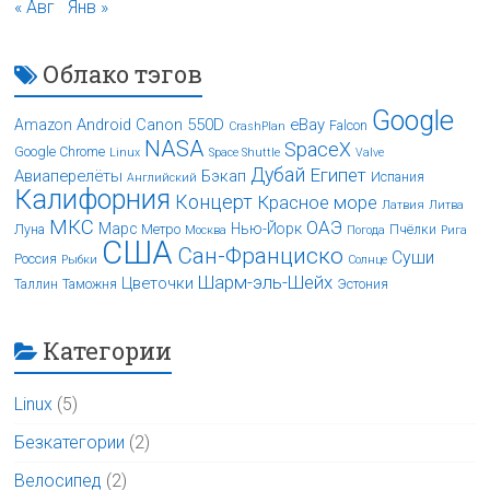
« Авг
Янв »
Облако тэгов
Google
Android
Canon 550D
eBay
Amazon
Falcon
CrashPlan
NASA
SpaceX
Google Chrome
Linux
Space Shuttle
Valve
Дубай
Египет
Авиаперелёты
Бэкап
Испания
Английский
Калифорния
Концерт
Красное море
Латвия
Литва
МКС
ОАЭ
Марс
Нью-Йорк
Луна
Метро
Пчёлки
Москва
Погода
Рига
США
Сан-Франциско
Суши
Россия
Рыбки
Солнце
Шарм-эль-Шейх
Цветочки
Таллин
Таможня
Эстония
Категории
Linux
(5)
Безкатегории
(2)
Велосипед
(2)