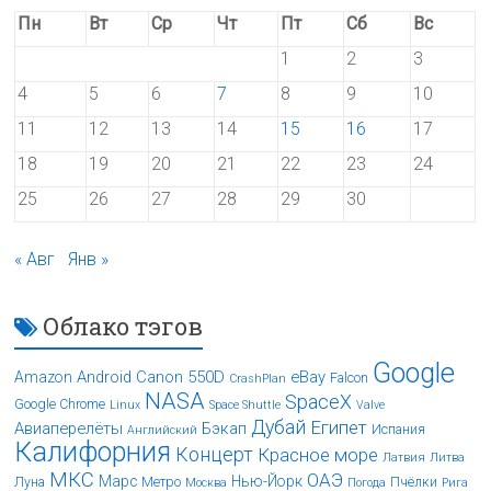
Пн
Вт
Ср
Чт
Пт
Сб
Вс
1
2
3
4
5
6
7
8
9
10
11
12
13
14
15
16
17
18
19
20
21
22
23
24
25
26
27
28
29
30
« Авг
Янв »
Облако тэгов
Google
Android
Canon 550D
eBay
Amazon
Falcon
CrashPlan
NASA
SpaceX
Google Chrome
Linux
Space Shuttle
Valve
Дубай
Египет
Авиаперелёты
Бэкап
Испания
Английский
Калифорния
Концерт
Красное море
Латвия
Литва
МКС
ОАЭ
Марс
Нью-Йорк
Луна
Метро
Пчёлки
Москва
Погода
Рига