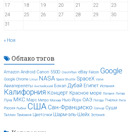
17
18
19
20
21
22
23
24
25
26
27
28
29
30
31
« Ноя
Облако тэгов
Google
Android
Canon 550D
eBay
Amazon
Falcon
CrashPlan
NASA
SpaceX
Google Chrome
Linux
Space Shuttle
Valve
Дубай
Египет
Авиаперелёты
Бэкап
Испания
Английский
Калифорния
Концерт
Красное море
Латвия
Литва
МКС
ОАЭ
Марс
Нью-Йорк
Луна
Метро
Пчёлки
Москва
Погода
Рига
США
Сан-Франциско
Суши
Россия
Рыбки
Солнце
Шарм-эль-Шейх
Цветочки
Таллин
Таможня
Эстония