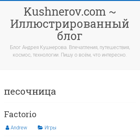
Перейти
Kushnerov.com ~
к
содержимому
Иллюстрированный
блог
Блог Андрея Кушнерова. Впечатления, путешествия,
космос, технологии. Пишу о всём, что интересно.
песочница
Factorio
Andrew
Игры