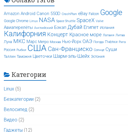
Google
Android
Canon 550D
eBay
Amazon
Falcon
CrashPlan
NASA
SpaceX
Google Chrome
Linux
Space Shuttle
Valve
Дубай
Египет
Авиаперелёты
Бэкап
Испания
Английский
Калифорния
Концерт
Красное море
Латвия
Литва
МКС
ОАЭ
Марс
Нью-Йорк
Луна
Метро
Пчёлки
Москва
Погода
Рига
США
Сан-Франциско
Суши
Россия
Рыбки
Солнце
Шарм-эль-Шейх
Цветочки
Таллин
Таможня
Эстония
Категории
Linux
(5)
Безкатегории
(2)
Велосипед
(2)
Видео
(2)
Гаджеты
(12)