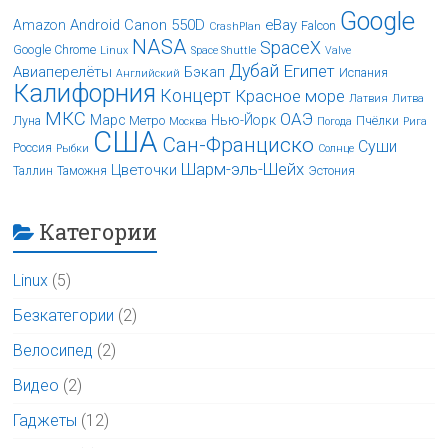
Google
Android
Canon 550D
eBay
Amazon
Falcon
CrashPlan
NASA
SpaceX
Google Chrome
Linux
Space Shuttle
Valve
Дубай
Египет
Авиаперелёты
Бэкап
Испания
Английский
Калифорния
Концерт
Красное море
Латвия
Литва
МКС
ОАЭ
Марс
Нью-Йорк
Луна
Метро
Пчёлки
Москва
Погода
Рига
США
Сан-Франциско
Суши
Россия
Рыбки
Солнце
Шарм-эль-Шейх
Цветочки
Таллин
Таможня
Эстония
Категории
Linux
(5)
Безкатегории
(2)
Велосипед
(2)
Видео
(2)
Гаджеты
(12)