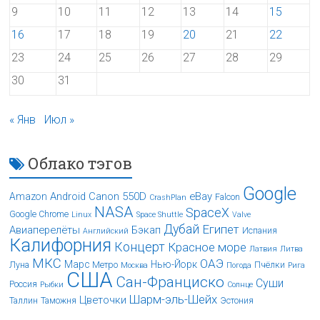
9
10
11
12
13
14
15
16
17
18
19
20
21
22
23
24
25
26
27
28
29
30
31
« Янв
Июл »
Облако тэгов
Google
Android
Canon 550D
eBay
Amazon
Falcon
CrashPlan
NASA
SpaceX
Google Chrome
Linux
Space Shuttle
Valve
Дубай
Египет
Авиаперелёты
Бэкап
Испания
Английский
Калифорния
Концерт
Красное море
Латвия
Литва
МКС
ОАЭ
Марс
Нью-Йорк
Луна
Метро
Пчёлки
Москва
Погода
Рига
США
Сан-Франциско
Суши
Россия
Рыбки
Солнце
Шарм-эль-Шейх
Цветочки
Таллин
Таможня
Эстония