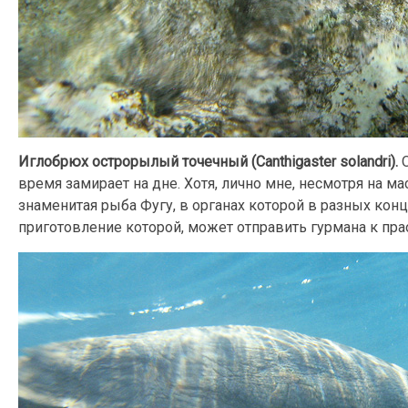
Иглобрюх острорылый точечный (Canthigaster solandri).
время замирает на дне. Хотя, лично мне, несмотря на м
знаменитая рыба Фугу, в органах которой в разных кон
приготовление которой, может отправить гурмана к пра