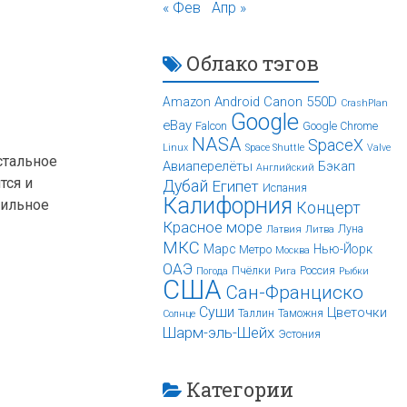
« Фев
Апр »
Облако тэгов
Android
Canon 550D
Amazon
CrashPlan
Google
eBay
Falcon
Google Chrome
NASA
SpaceX
Linux
Space Shuttle
Valve
стальное
Авиаперелёты
Бэкап
Английский
тся и
Дубай
Египет
Испания
Калифорния
вильное
Концерт
Красное море
Луна
Латвия
Литва
МКС
Марс
Нью-Йорк
Метро
Москва
ОАЭ
Пчёлки
Россия
Погода
Рига
Рыбки
США
Сан-Франциско
Суши
Цветочки
Таллин
Таможня
Солнце
Шарм-эль-Шейх
Эстония
Категории