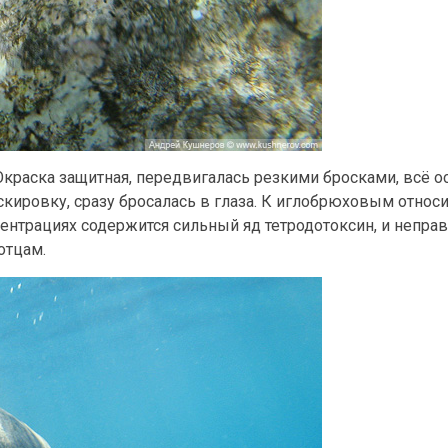
Окраска защитная, передвигалась резкими бросками, всё о
аскировку, сразу бросалась в глаза. К иглобрюховым относи
центрациях содержится сильный яд тетродотоксин, и непра
отцам.