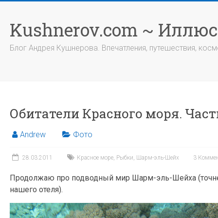
Перейти
к
Kushnerov.com ~ Иллю
содержимому
Блог Андрея Кушнерова. Впечатления, путешествия, космо
Обитатели Красного моря. Част
Andrew
Фото
28.03.2011
Красное море
,
Рыбки
,
Шарм-эль-Шейх
3 Комме
Продолжаю про подводный мир Шарм-эль-Шейха (точне
нашего отеля).