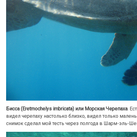
Бисса (Eretmochelys imbricata) или Морская Черепаха
. Ес
видел черепаху настолько близко, видел только малень
снимок сделал мой тесть через полгода в Шарм-эль-Ше