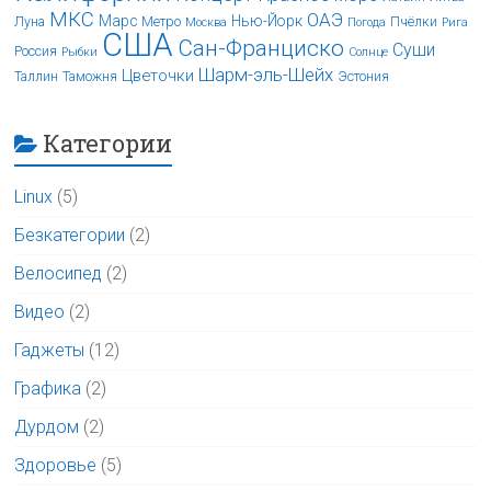
МКС
ОАЭ
Марс
Нью-Йорк
Луна
Метро
Пчёлки
Москва
Погода
Рига
США
Сан-Франциско
Суши
Россия
Рыбки
Солнце
Шарм-эль-Шейх
Цветочки
Таллин
Таможня
Эстония
Категории
Linux
(5)
Безкатегории
(2)
Велосипед
(2)
Видео
(2)
Гаджеты
(12)
Графика
(2)
Дурдом
(2)
Здоровье
(5)