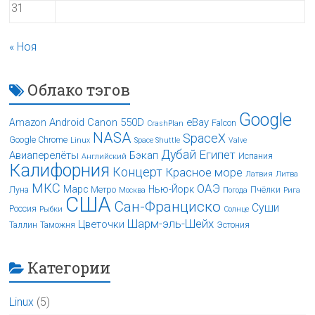
31
« Ноя
Облако тэгов
Google
Android
Canon 550D
eBay
Amazon
Falcon
CrashPlan
NASA
SpaceX
Google Chrome
Linux
Space Shuttle
Valve
Дубай
Египет
Авиаперелёты
Бэкап
Испания
Английский
Калифорния
Концерт
Красное море
Латвия
Литва
МКС
ОАЭ
Марс
Нью-Йорк
Луна
Метро
Пчёлки
Москва
Погода
Рига
США
Сан-Франциско
Суши
Россия
Рыбки
Солнце
Шарм-эль-Шейх
Цветочки
Таллин
Таможня
Эстония
Категории
Linux
(5)