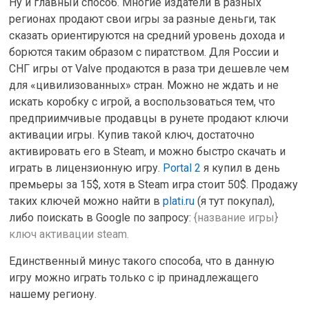
Ну и главный способ. Многие издатели в разных
регионах продают свои игры за разные деньги, так
сказать ориентируются на средний уровень дохода и
борются таким образом с пиратством. Для России и
СНГ игры от Valve продаются в раза три дешевле чем
для «цивилизованных» стран. Можно не ждать и не
искать коробку с игрой, а воспользоваться тем, что
предприимчивые продавцы в рунете продают ключи
активации игры. Купив такой ключ, достаточно
активировать его в Steam, и можно быстро скачать и
играть в лицензионную игру.
Portal 2
я купил в день
премьеры за 15$, хотя в Steam игра стоит 50$. Продажу
таких ключей можно найти в
plati.ru
(я тут покупал),
либо поискать в Google по запросу:
{название игры}
ключ активации steam.
Единственный минус такого способа, что в данную
игру можно играть только с ip принадлежащего
нашему региону.