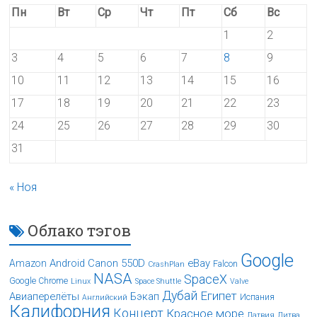
Пн
Вт
Ср
Чт
Пт
Сб
Вс
1
2
3
4
5
6
7
8
9
10
11
12
13
14
15
16
17
18
19
20
21
22
23
24
25
26
27
28
29
30
31
« Ноя
Облако тэгов
Google
Android
Canon 550D
eBay
Amazon
Falcon
CrashPlan
NASA
SpaceX
Google Chrome
Linux
Space Shuttle
Valve
Дубай
Египет
Авиаперелёты
Бэкап
Испания
Английский
Калифорния
Концерт
Красное море
Латвия
Литва