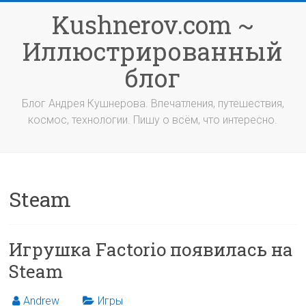
Перейти
Kushnerov.com ~
к
содержимому
Иллюстрированный
блог
Блог Андрея Кушнерова. Впечатления, путешествия,
космос, технологии. Пишу о всём, что интересно.
Steam
Игрушка Factorio появилась на
Steam
Andrew
Игры