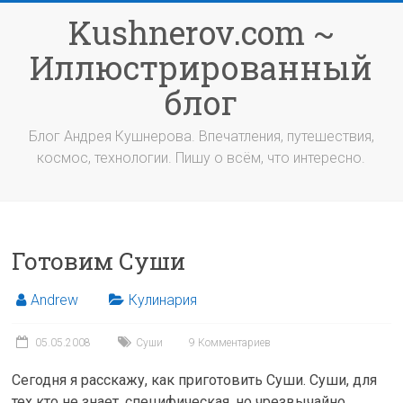
Перейти
Kushnerov.com ~
к
содержимому
Иллюстрированный
блог
Блог Андрея Кушнерова. Впечатления, путешествия,
космос, технологии. Пишу о всём, что интересно.
Готовим Суши
Andrew
Кулинария
05.05.2008
Суши
9 Комментариев
Сегодня я расскажу, как приготовить Суши. Суши, для
тех кто не знает, специфическая, но чрезвычайно