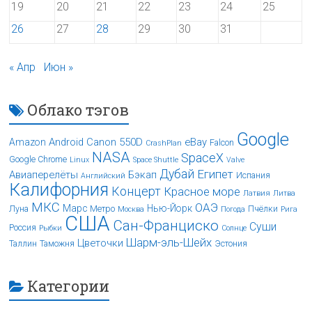
19
20
21
22
23
24
25
26
27
28
29
30
31
« Апр
Июн »
Облако тэгов
Google
Android
Canon 550D
eBay
Amazon
Falcon
CrashPlan
NASA
SpaceX
Google Chrome
Linux
Space Shuttle
Valve
Дубай
Египет
Авиаперелёты
Бэкап
Испания
Английский
Калифорния
Концерт
Красное море
Латвия
Литва
МКС
ОАЭ
Марс
Нью-Йорк
Луна
Метро
Пчёлки
Москва
Погода
Рига
США
Сан-Франциско
Суши
Россия
Рыбки
Солнце
Шарм-эль-Шейх
Цветочки
Таллин
Таможня
Эстония
Категории