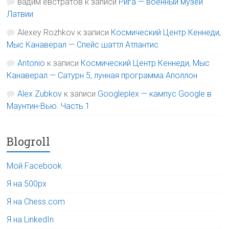
вадим евстратов
к записи
Рига — военный музей
Латвии
Alexey Rozhkov
к записи
Космический Центр Кеннеди,
Мыс Канаверал — Спейс шаттл Атлантис
Antonio
к записи
Космический Центр Кеннеди, Мыс
Канаверал — Сатурн 5, лунная программа Аполлон
Alex Zubkov
к записи
Googleplex — кампус Google в
Маунтин-Вью. Часть 1
Blogroll
Мой Facebook
Я на 500px
Я на Chess.com
Я на LinkedIn