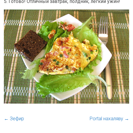
5. Готово! Отличный завтрак, полдник, лёгкий ужин!
←
Зефир
Portal нахаляву
→