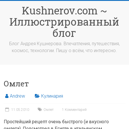
Перейти
Kushnerov.com ~
к
содержимому
Иллюстрированный
блог
Блог Андрея Кушнерова. Впечатления, путешествия,
космос, технологии. Пишу о всём, что интересно.
Омлет
Andrew
Кулинария
11.05.2010
Омлет
1 Комментарий
Простейший рецепт очень быстрого (и вкусного
омлета). Подсмотрел в Египте в итальянском