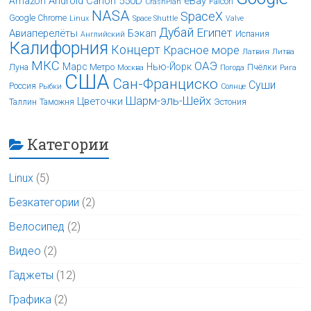
Android
Canon 550D
eBay
Amazon
Falcon
CrashPlan
NASA
SpaceX
Google Chrome
Linux
Space Shuttle
Valve
Дубай
Египет
Авиаперелёты
Бэкап
Испания
Английский
Калифорния
Концерт
Красное море
Латвия
Литва
МКС
ОАЭ
Марс
Нью-Йорк
Луна
Метро
Пчёлки
Москва
Погода
Рига
США
Сан-Франциско
Суши
Россия
Рыбки
Солнце
Шарм-эль-Шейх
Цветочки
Таллин
Таможня
Эстония
Категории
Linux
(5)
Безкатегории
(2)
Велосипед
(2)
Видео
(2)
Гаджеты
(12)
Графика
(2)