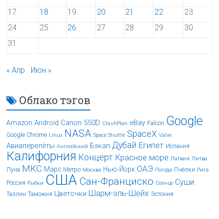
17
18
19
20
21
22
23
24
25
26
27
28
29
30
31
« Апр
Июн »
Облако тэгов
Google
Android
Canon 550D
eBay
Amazon
Falcon
CrashPlan
NASA
SpaceX
Google Chrome
Linux
Space Shuttle
Valve
Дубай
Египет
Авиаперелёты
Бэкап
Испания
Английский
Калифорния
Концерт
Красное море
Латвия
Литва
МКС
ОАЭ
Марс
Нью-Йорк
Луна
Метро
Пчёлки
Москва
Погода
Рига
США
Сан-Франциско
Суши
Россия
Рыбки
Солнце
Шарм-эль-Шейх
Цветочки
Таллин
Таможня
Эстония