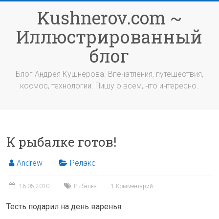
Перейти
Kushnerov.com ~
к
содержимому
Иллюстрированный
блог
Блог Андрея Кушнерова. Впечатления, путешествия,
космос, технологии. Пишу о всём, что интересно.
К рыбалке готов!
Andrew
Релакс
16.05.2010
Рыбалка
1 Комментарий
Тесть подарил на день варенья.