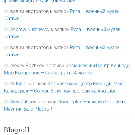
файлы между двумя коммитами
вадим евстратов
к записи
Рига — военный музей
Латвии
Andrew Kushnerov
к записи
Рига — военный музей
Латвии
вадим евстратов
к записи
Рига — военный музей
Латвии
Alexey Rozhkov
к записи
Космический Центр Кеннеди,
Мыс Канаверал — Спейс шаттл Атлантис
Antonio
к записи
Космический Центр Кеннеди, Мыс
Канаверал — Сатурн 5, лунная программа Аполлон
Alex Zubkov
к записи
Googleplex — кампус Google в
Маунтин-Вью. Часть 1
Blogroll