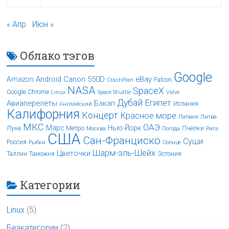
« Апр
Июн »
Облако тэгов
Google
Android
Canon 550D
eBay
Amazon
Falcon
CrashPlan
NASA
SpaceX
Google Chrome
Linux
Space Shuttle
Valve
Дубай
Египет
Авиаперелёты
Бэкап
Испания
Английский
Калифорния
Концерт
Красное море
Латвия
Литва
МКС
ОАЭ
Марс
Нью-Йорк
Луна
Метро
Пчёлки
Москва
Погода
Рига
США
Сан-Франциско
Суши
Россия
Рыбки
Солнце
Шарм-эль-Шейх
Цветочки
Таллин
Таможня
Эстония
Категории
Linux
(5)
Безкатегории
(2)