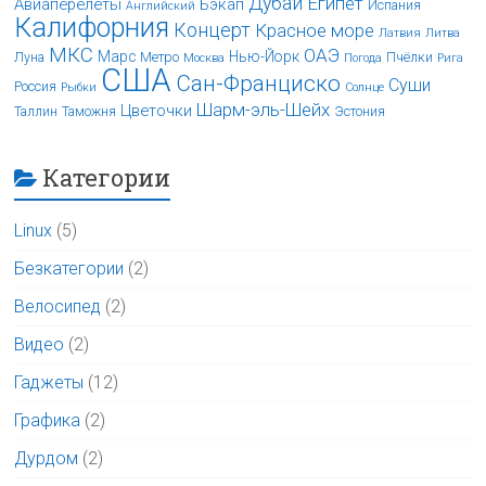
Дубай
Египет
Авиаперелёты
Бэкап
Испания
Английский
Калифорния
Концерт
Красное море
Латвия
Литва
МКС
ОАЭ
Марс
Нью-Йорк
Луна
Метро
Пчёлки
Москва
Погода
Рига
США
Сан-Франциско
Суши
Россия
Рыбки
Солнце
Шарм-эль-Шейх
Цветочки
Таллин
Таможня
Эстония
Категории
Linux
(5)
Безкатегории
(2)
Велосипед
(2)
Видео
(2)
Гаджеты
(12)
Графика
(2)
Дурдом
(2)