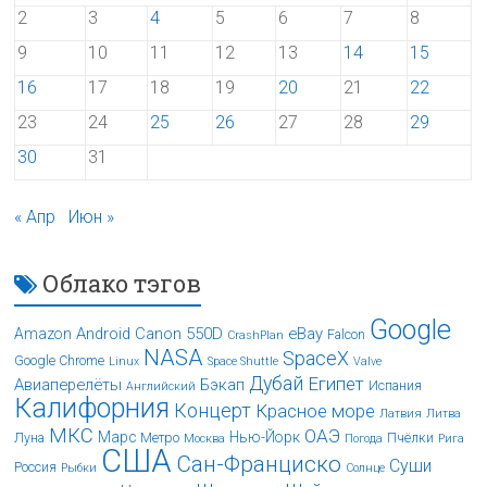
2
3
4
5
6
7
8
9
10
11
12
13
14
15
16
17
18
19
20
21
22
23
24
25
26
27
28
29
30
31
« Апр
Июн »
Облако тэгов
Google
Android
Canon 550D
eBay
Amazon
Falcon
CrashPlan
NASA
SpaceX
Google Chrome
Linux
Space Shuttle
Valve
Дубай
Египет
Авиаперелёты
Бэкап
Испания
Английский
Калифорния
Концерт
Красное море
Латвия
Литва
МКС
ОАЭ
Марс
Нью-Йорк
Луна
Метро
Пчёлки
Москва
Погода
Рига
США
Сан-Франциско
Суши
Россия
Рыбки
Солнце