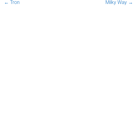
←
Tron
Milky Way
→