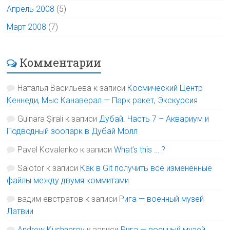
Апрель 2008
(5)
Март 2008
(7)
Комментарии
Наталья Васильева
к записи
Космический Центр
Кеннеди, Мыс Канаверал — Парк ракет, Экскурсия
Gulnara Şirali
к записи
Дубай. Часть 7 – Аквариум и
Подводный зоопарк в Дубай Молл
Pavel Kovalenko
к записи
What’s this … ?
Salotor
к записи
Как в Git получить все изменённые
файлы между двумя коммитами
вадим евстратов
к записи
Рига — военный музей
Латвии
Andrew Kushnerov
к записи
Рига — военный музей