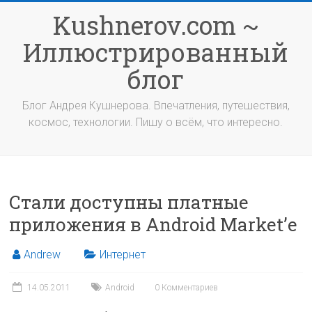
Перейти
Kushnerov.com ~
к
содержимому
Иллюстрированный
блог
Блог Андрея Кушнерова. Впечатления, путешествия,
космос, технологии. Пишу о всём, что интересно.
Стали доступны платные
приложения в Android Market’е
Andrew
Интернет
14.05.2011
Android
0 Комментариев