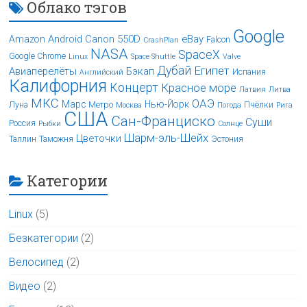
Облако тэгов
Google
Android
Canon 550D
eBay
Amazon
Falcon
CrashPlan
NASA
SpaceX
Google Chrome
Linux
Space Shuttle
Valve
Дубай
Египет
Авиаперелёты
Бэкап
Испания
Английский
Калифорния
Концерт
Красное море
Латвия
Литва
МКС
ОАЭ
Марс
Нью-Йорк
Луна
Метро
Пчёлки
Москва
Погода
Рига
США
Сан-Франциско
Суши
Россия
Рыбки
Солнце
Шарм-эль-Шейх
Цветочки
Таллин
Таможня
Эстония
Категории
Linux
(5)
Безкатегории
(2)
Велосипед
(2)
Видео
(2)