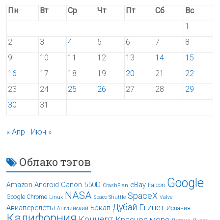
Пн
Вт
Ср
Чт
Пт
Сб
Вс
1
2
3
4
5
6
7
8
9
10
11
12
13
14
15
16
17
18
19
20
21
22
23
24
25
26
27
28
29
30
31
« Апр
Июн »
Облако тэгов
Google
Android
Canon 550D
eBay
Amazon
Falcon
CrashPlan
NASA
SpaceX
Google Chrome
Linux
Space Shuttle
Valve
Дубай
Египет
Авиаперелёты
Бэкап
Испания
Английский
Калифорния
Концерт
Красное море