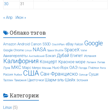
30
31
« Апр
Июн »
Облако тэгов
Google
Android
Canon 550D
eBay
Amazon
Falcon
CrashPlan
NASA
SpaceX
Google Chrome
Linux
Space Shuttle
Valve
Дубай
Египет
Авиаперелёты
Бэкап
Испания
Английский
Калифорния
Концерт
Красное море
Латвия
Литва
МКС
ОАЭ
Марс
Нью-Йорк
Луна
Метро
Пчёлки
Москва
Погода
Рига
США
Сан-Франциско
Суши
Россия
Рыбки
Солнце
Шарм-эль-Шейх
Цветочки
Таллин
Таможня
Эстония
Категории
Linux
(5)