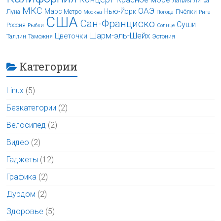
Латвия
Литва
МКС
ОАЭ
Марс
Нью-Йорк
Луна
Метро
Пчёлки
Москва
Погода
Рига
США
Сан-Франциско
Суши
Россия
Рыбки
Солнце
Шарм-эль-Шейх
Цветочки
Таллин
Таможня
Эстония
Категории
Linux
(5)
Безкатегории
(2)
Велосипед
(2)
Видео
(2)
Гаджеты
(12)
Графика
(2)
Дурдом
(2)
Здоровье
(5)