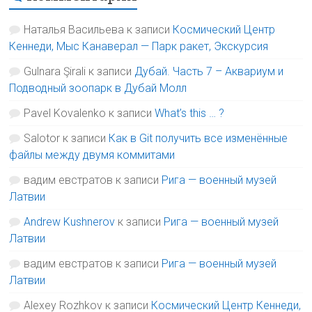
Наталья Васильева
к записи
Космический Центр
Кеннеди, Мыс Канаверал — Парк ракет, Экскурсия
Gulnara Şirali
к записи
Дубай. Часть 7 – Аквариум и
Подводный зоопарк в Дубай Молл
Pavel Kovalenko
к записи
What’s this … ?
Salotor
к записи
Как в Git получить все изменённые
файлы между двумя коммитами
вадим евстратов
к записи
Рига — военный музей
Латвии
Andrew Kushnerov
к записи
Рига — военный музей
Латвии
вадим евстратов
к записи
Рига — военный музей
Латвии
Alexey Rozhkov
к записи
Космический Центр Кеннеди,