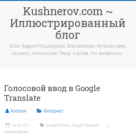
Перейти
Kushnerov.com ~
к
содержимому
Иллюстрированный
блог
Блог Андрея Кушнерова. Впечатления, путешествия,
космос, технологии. Пишу о всём, что интересно.
Голосовой ввод в Google
Translate
Andrew
Интернет
26.05.2011
Google Chrome
,
Google Translate
2
Комментариев