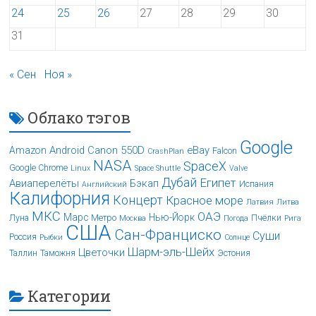
24
25
26
27
28
29
30
31
« Сен
Ноя »
Облако тэгов
Google
Android
Canon 550D
eBay
Amazon
Falcon
CrashPlan
NASA
SpaceX
Google Chrome
Linux
Space Shuttle
Valve
Дубай
Египет
Авиаперелёты
Бэкап
Испания
Английский
Калифорния
Концерт
Красное море
Латвия
Литва
МКС
ОАЭ
Марс
Нью-Йорк
Луна
Метро
Пчёлки
Москва
Погода
Рига
США
Сан-Франциско
Суши
Россия
Рыбки
Солнце
Шарм-эль-Шейх
Цветочки
Таллин
Таможня
Эстония
Категории