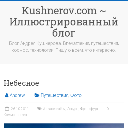
Перейти
Kushnerov.com ~
к
содержимому
Иллюстрированный
блог
Блог Андрея Кушнерова. Впечатления, путешествия,
космос, технологии. Пишу о всём, что интересно.
Небесное
Andrew
Путешествия
,
Фото
26.10.2011
Авиаперелёты
,
Лондон
,
Франкфурт
0
Комментариев