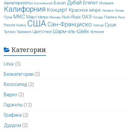
Дубай
Египет
Авиаперелёты
Бэкап
Испания
Английский
Калифорния
Концерт
Красное море
Латвия
Литва
МКС
ОАЭ
Марс
Нью-Йорк
Луна
Метро
Пчёлки
Москва
Погода
Рига
США
Сан-Франциско
Суши
Россия
Рыбки
Солнце
Шарм-эль-Шейх
Цветочки
Таллин
Таможня
Эстония
Категории
Linux
(5)
Безкатегории
(2)
Велосипед
(2)
Видео
(2)
Гаджеты
(12)
Графика
(2)
Дурдом
(2)