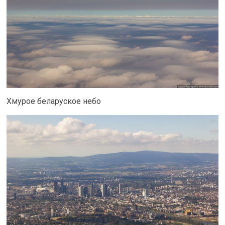
Хмурое беларуское небо