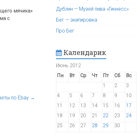
Дублин — Музей пива «Гиннесс»
ющего мячика»
ма с
Бег — экипировка
Про Бег
Календарик
Июнь 2012
Пн
Вт
Ср
Чт
Пт
Сб
Вс
1
2
3
4
5
6
7
8
9
10
веты по Ebay
→
11
12
13
14
15
16
17
18
19
20
21
22
23
24
25
26
27
28
29
30