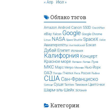
« Апр
Июл »
Облако тэгов
Android
Canon 550D
Amazon
CrashPlan
Google
eBay
Falcon
Google Chrome
NASA
SpaceX
Linux
Space Shuttle
Valve
Авиаперелёты
Бэкап
Английский
Дубай
Египет
Испания
Калифорния
Концерт
Красное море
Луна
Латвия
Литва
МКС
Марс
Нью-Йорк
Метро
Москва
ОАЭ
Пчёлки
Россия
Погода
Рига
Рыбки
США
Сан-Франциско
Суши
Цветочки
Таллин
Таможня
Солнце
Шарм-эль-Шейх
Эстония
Категории