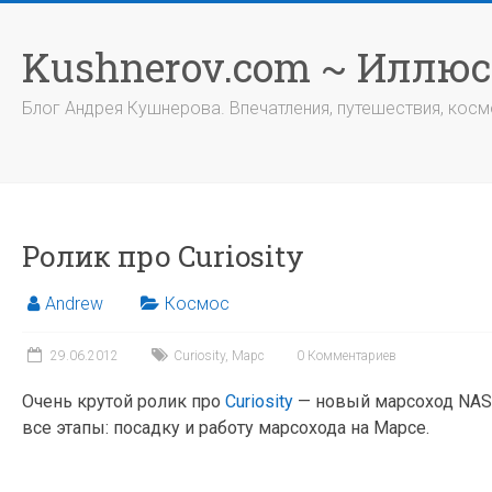
Перейти
к
Kushnerov.com ~ Иллю
содержимому
Блог Андрея Кушнерова. Впечатления, путешествия, космо
Ролик про Curiosity
Andrew
Космос
29.06.2012
Curiosity
,
Марс
0 Комментариев
Очень крутой ролик про
Curiosity
— новый марсоход NASA
все этапы: посадку и работу марсохода на Марсе.