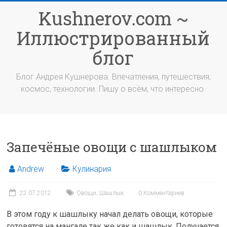
Перейти
Kushnerov.com ~
к
содержимому
Иллюстрированный
блог
Блог Андрея Кушнерова. Впечатления, путешествия,
космос, технологии. Пишу о всём, что интересно.
Запечёные овощи с шашлыком
Andrew
Кулинария
22.07.2012
Овощи
,
Шашлык
0 Комментариев
В этом году к шашлыку начал делать овощи, которые
готовятся на мангале так же как и шашлык. Получается