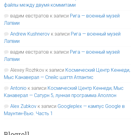
файлы между двумя коммитами
вадим евстратов
к записи
Рига — военный музей
Латвии
Andrew Kushnerov
к записи
Рига — военный музей
Латвии
вадим евстратов
к записи
Рига — военный музей
Латвии
Alexey Rozhkov
к записи
Космический Центр Кеннеди,
Мыс Канаверал — Спейс шаттл Атлантис
Antonio
к записи
Космический Центр Кеннеди, Мыс
Канаверал — Сатурн 5, лунная программа Аполлон
Alex Zubkov
к записи
Googleplex — кампус Google в
Маунтин-Вью. Часть 1
Blogroll