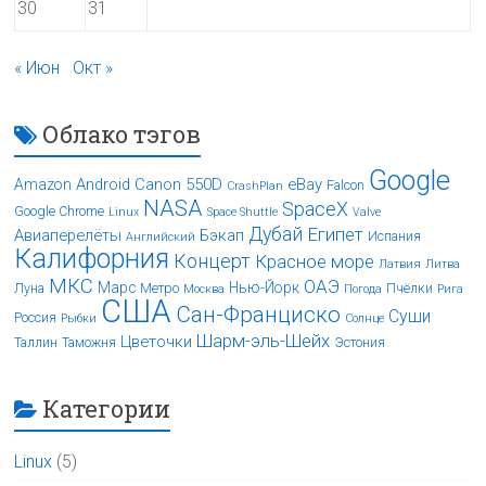
30
31
« Июн
Окт »
Облако тэгов
Google
Android
Canon 550D
eBay
Amazon
Falcon
CrashPlan
NASA
SpaceX
Google Chrome
Linux
Space Shuttle
Valve
Дубай
Египет
Авиаперелёты
Бэкап
Испания
Английский
Калифорния
Концерт
Красное море
Латвия
Литва
МКС
ОАЭ
Марс
Нью-Йорк
Луна
Метро
Пчёлки
Москва
Погода
Рига
США
Сан-Франциско
Суши
Россия
Рыбки
Солнце
Шарм-эль-Шейх
Цветочки
Таллин
Таможня
Эстония
Категории
Linux
(5)