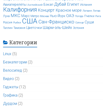
Дубай
Египет
Авиаперелёты
Бэкап
Испания
Английский
Калифорния
Концерт
Красное море
Латвия
Литва
МКС
ОАЭ
Марс
Нью-Йорк
Луна
Метро
Пчёлки
Москва
Погода
Рига
США
Сан-Франциско
Суши
Россия
Рыбки
Солнце
Шарм-эль-Шейх
Цветочки
Таллин
Таможня
Эстония
Категории
Linux
(5)
Безкатегории
(2)
Велосипед
(2)
Видео
(2)
Гаджеты
(12)
Графика
(2)
Дурдом
(2)